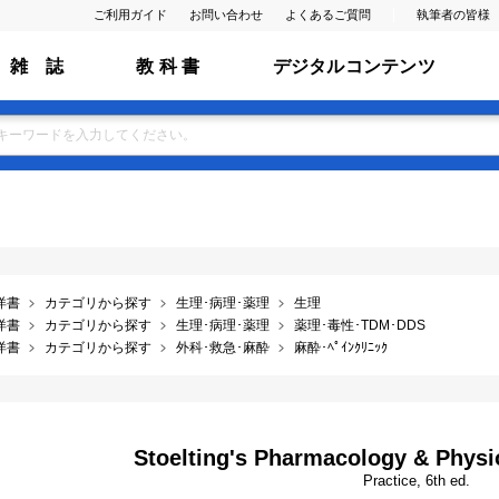
ご利用ガイド
お問い合わせ
よくあるご質問
執筆者の皆様
雑 誌
教 科 書
デジタルコンテンツ
洋書
カテゴリから探す
生理･病理･薬理
生理
洋書
カテゴリから探す
生理･病理･薬理
薬理･毒性･TDM･DDS
洋書
カテゴリから探す
外科･救急･麻酔
麻酔･ﾍﾟｲﾝｸﾘﾆｯｸ
Stoelting's Pharmacology & Physi
Practice, 6th ed.