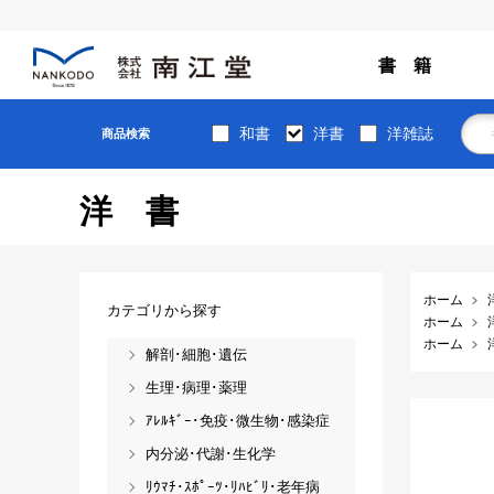
書 籍
和書
洋書
洋雑誌
商品検索
洋書
ホーム
カテゴリから探す
ホーム
ホーム
解剖･細胞･遺伝
生理･病理･薬理
ｱﾚﾙｷﾞｰ･免疫･微生物･感染症
内分泌･代謝･生化学
ﾘｳﾏﾁ･ｽﾎﾟｰﾂ･ﾘﾊﾋﾞﾘ･老年病