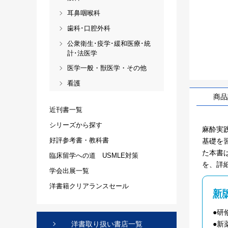
耳鼻咽喉科
歯科･口腔外科
公衆衛生･疫学･緩和医療･統
計･法医学
医学一般・獣医学・その他
看護
商品
近刊書一覧
シリーズから探す
麻酔実
好評参考書・教科書
基礎を
た本書
臨床留学への道 USMLE対策
を、詳
学会出展一覧
洋書籍クリアランスセール
新
●研
●新
洋書取り扱い書店一覧