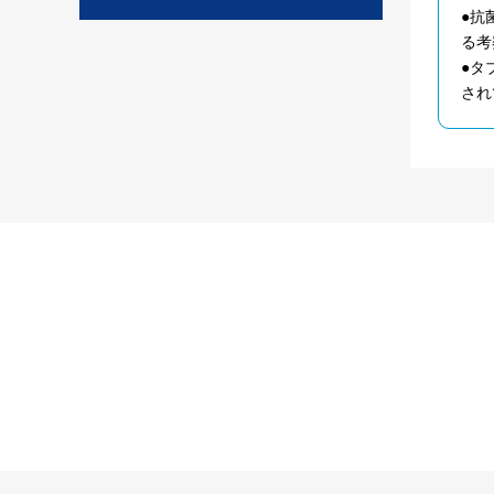
●抗
る考
●タ
され