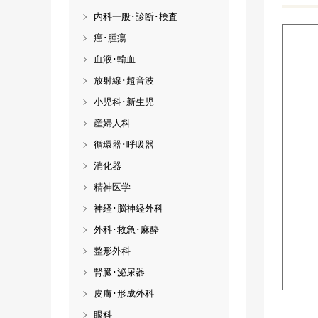
内科一般･診断･検査
癌･腫瘍
血液･輸血
放射線･超音波
小児科･新生児
産婦人科
循環器･呼吸器
消化器
精神医学
神経･脳神経外科
外科･救急･麻酔
整形外科
腎臓･泌尿器
皮膚･形成外科
眼科