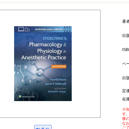
著
出
ISB
ペ
出
定
在
※
す
後
な
ご