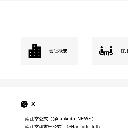
会社概要
採
X
・南江堂公式（@nankodo_NEWS）
・南江堂洋書部公式（@Nankodo_Intl）