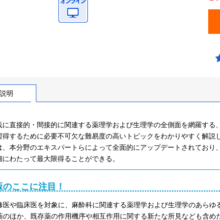
説明
践に直接的・間接的に関連する薬理学および生理学の全側面を網羅する、
習得するために必要不可欠な難易度の高いトピックをわかりやすく解説
は、本分野のエキスパートらによって全面的にアップデートされており
細にわたって最大限得ることができる。
版のここに注目！
修医や臨床医を対象に、麻酔科に関連する薬理学および生理学のあらゆ
薬のほか、既存薬の作用機序や相互作用に関する新たな所見なども含め