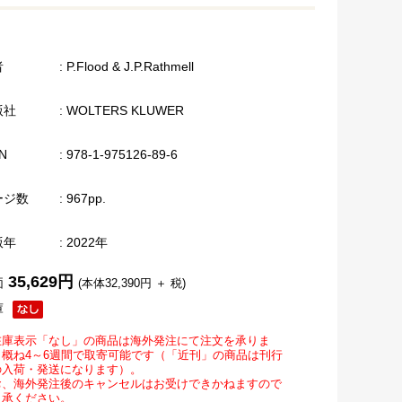
者
: P.Flood & J.P.Rathmell
版社
: WOLTERS KLUWER
N
: 978-1-975126-89-6
ージ数
: 967pp.
版年
: 2022年
35,629円
価
(本体32,390円 ＋ 税)
庫
在庫表示「なし」の商品は海外発注にて注文を承りま
。概ね4～6週間で取寄可能です（「近刊」の商品は刊行
の入荷・発送になります）。
お、海外発注後のキャンセルはお受けできかねますので
了承ください。