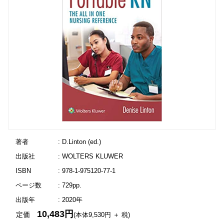
著者
: D.Linton (ed.)
出版社
: WOLTERS KLUWER
ISBN
: 978-1-975120-77-1
ページ数
: 729pp.
出版年
: 2020年
10,483円
定価
(本体9,530円 ＋ 税)