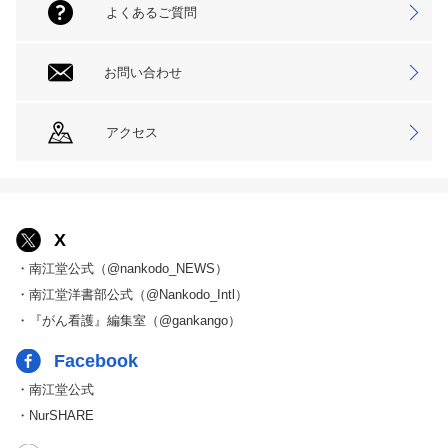
よくあるご質問
お問い合わせ
アクセス
X
・南江堂公式（@nankodo_NEWS）
・南江堂洋書部公式（@Nankodo_Intl）
・『がん看護』編集室（@gankango）
Facebook
・南江堂公式
・NurSHARE