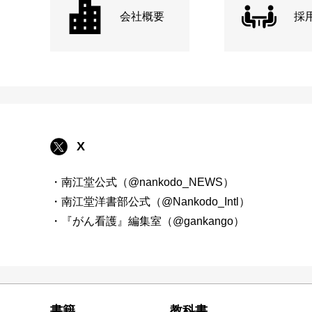
会社概要
採
X
・南江堂公式（@nankodo_NEWS）
・南江堂洋書部公式（@Nankodo_Intl）
・『がん看護』編集室（@gankango）
書籍
教科書