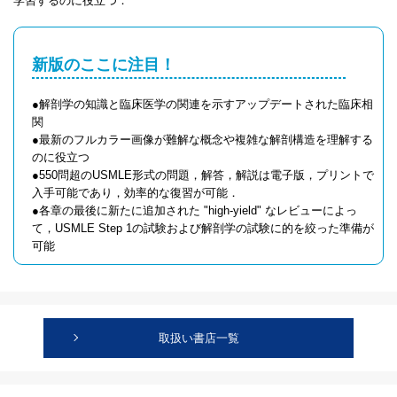
学習するのに役立つ．
新版のここに注目！
●解剖学の知識と臨床医学の関連を示すアップデートされた臨床相
関
●最新のフルカラー画像が難解な概念や複雑な解剖構造を理解する
のに役立つ
●550問超のUSMLE形式の問題，解答，解説は電子版，プリントで
入手可能であり，効率的な復習が可能．
●各章の最後に新たに追加された "high-yield" なレビューによっ
て，USMLE Step 1の試験および解剖学の試験に的を絞った準備が
可能
取扱い書店一覧