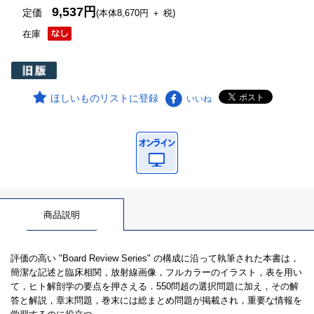
9,537円
定価
(本体8,670円 ＋ 税)
在庫
ほしいものリストに登録
いいね
商品説明
評価の高い "Board Review Series" の構成に沿って執筆された本書は，
簡潔な記述と臨床相関，放射線画像，フルカラーのイラスト，表を用い
て，ヒト解剖学の要点を押さえる．550問超の選択問題に加え，その解
答と解説，章末問題，巻末には総まとめ問題が掲載され，重要な情報を