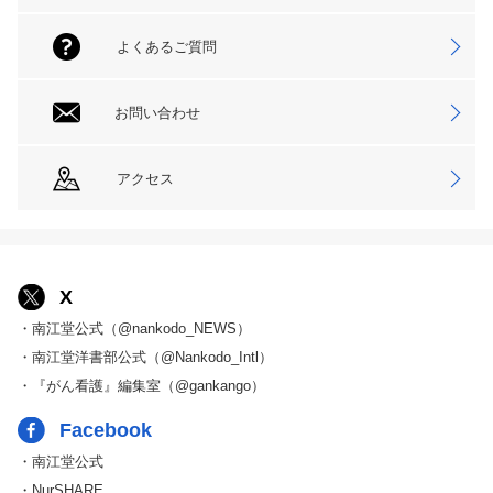
よくあるご質問
お問い合わせ
アクセス
X
・南江堂公式（@nankodo_NEWS）
・南江堂洋書部公式（@Nankodo_Intl）
・『がん看護』編集室（@gankango）
Facebook
・南江堂公式
・NurSHARE