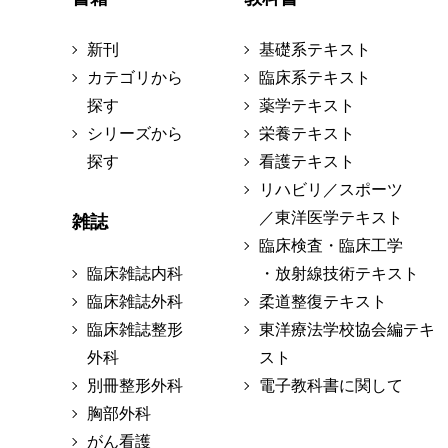
新刊
基礎系テキスト
カテゴリから
臨床系テキスト
探す
薬学テキスト
シリーズから
栄養テキスト
探す
看護テキスト
リハビリ／スポーツ
／東洋医学テキスト
雑誌
臨床検査・臨床工学
臨床雑誌内科
・放射線技術テキスト
臨床雑誌外科
柔道整復テキスト
臨床雑誌整形
東洋療法学校協会編テキ
外科
スト
別冊整形外科
電子教科書に関して
胸部外科
がん看護