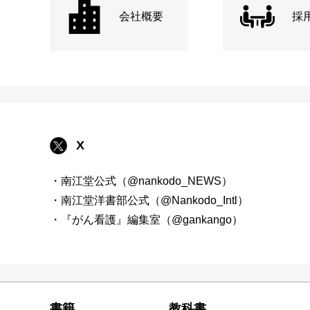
会社概要
採
X
・南江堂公式（@nankodo_NEWS）
・南江堂洋書部公式（@Nankodo_Intl）
・『がん看護』編集室（@gankango）
書籍
教科書