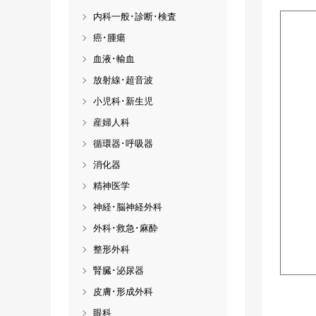
内科一般･診断･検査
癌･腫瘍
血液･輸血
放射線･超音波
小児科･新生児
産婦人科
循環器･呼吸器
消化器
精神医学
神経･脳神経外科
外科･救急･麻酔
整形外科
腎臓･泌尿器
皮膚･形成外科
眼科