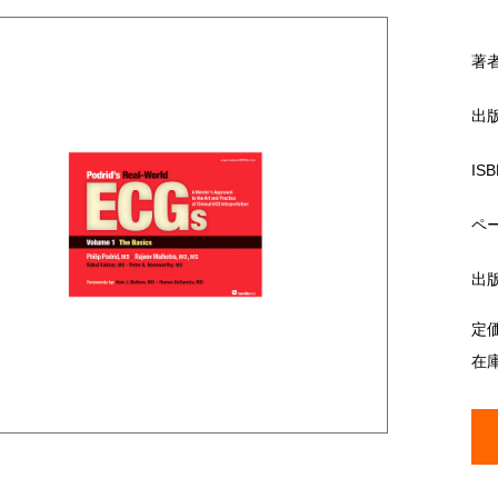
著
出
ISB
ペ
出
定
在