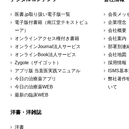
医書.jp取り扱い電子版一覧
会長メッ
電子版付書籍（南江堂テキストビュ
企業理念
ーア）
会社概要
オンラインアクセス権付き書籍
会社案内
オンラインJournal法人サービス
部署別連
オンラインBook法人サービス
会社地図
Zygote（ザイゴット）
採用情報
アプリ版 当直医実践マニュアル
ISMS基
今日の治療薬アプリ
弊社著作
今日の治療薬WEB
いて
最新の臨床WEB
洋書・洋雑誌
洋書