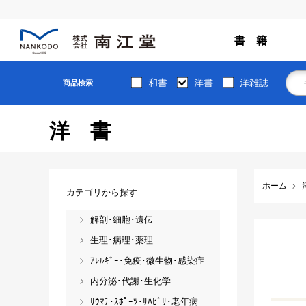
書 籍
和書
洋書
洋雑誌
商品検索
洋書
ホーム
カテゴリから探す
解剖･細胞･遺伝
生理･病理･薬理
ｱﾚﾙｷﾞｰ･免疫･微生物･感染症
内分泌･代謝･生化学
ﾘｳﾏﾁ･ｽﾎﾟｰﾂ･ﾘﾊﾋﾞﾘ･老年病