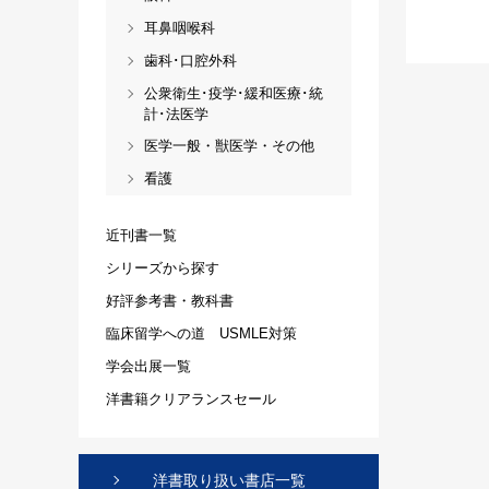
耳鼻咽喉科
歯科･口腔外科
公衆衛生･疫学･緩和医療･統
計･法医学
医学一般・獣医学・その他
看護
近刊書一覧
シリーズから探す
好評参考書・教科書
臨床留学への道 USMLE対策
学会出展一覧
洋書籍クリアランスセール
洋書取り扱い書店一覧