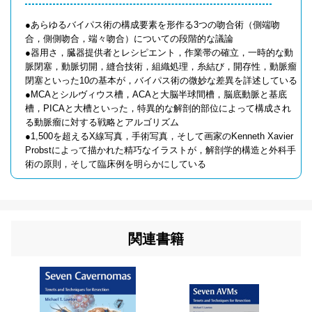
●あらゆるバイパス術の構成要素を形作る3つの吻合術（側端吻
合，側側吻合，端々吻合）についての段階的な議論
●器用さ，臓器提供者とレシピエント，作業帯の確立，一時的な動
脈閉塞，動脈切開，縫合技術，組織処理，糸結び，開存性，動脈瘤
閉塞といった10の基本が，バイパス術の微妙な差異を詳述している
●MCAとシルヴィウス槽，ACAと大脳半球間槽，脳底動脈と基底
槽，PICAと大槽といった，特異的な解剖的部位によって構成され
る動脈瘤に対する戦略とアルゴリズム
●1,500を超えるX線写真，手術写真，そして画家のKenneth Xavier
Probstによって描かれた精巧なイラストが，解剖学的構造と外科手
術の原則，そして臨床例を明らかにしている
関連書籍