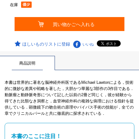
在庫
ほしいものリストに登録
いいね
商品説明
本書は世界的に著名な脳神経外科医であるMichael Lawtonによる，技術
的に微妙な差異や戦略を著した，大胆かつ華麗な3部作の3作目である．
動脈瘤と動静脈奇形について記した以前の2冊ど同じく，彼が経験から
得てきた比類なき洞察と，血管神経外科の複雑な病理における指針を提
供している．顕微鏡下の吻合術の原理やバイパス手術の技能が，全ての
章でクリニカルパールと共に徹底的に探求されている．
本書のここに注目！