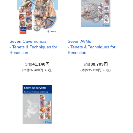
Seven Cavernomas
Seven AVMs
- Tenets & Techniques for
- Tenets & Techniques for
Resection
Resection
41,140円
38,709円
定価
定価
(本体37,400円 ＋ 税)
(本体35,190円 ＋ 税)