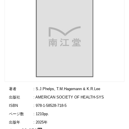
著者
: S.J.Phelps, T.M.Hagemann & K.R.Lee
出版社
: AMERICAN SOCIETY OF HEALTH-SYS
ISBN
: 978-1-58528-718-5
ページ数
: 1210pp.
出版年
: 2025年