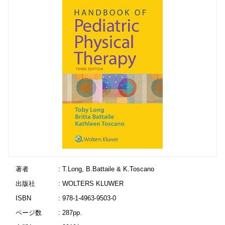
著者
: T.Long, B.Battaile & K.Toscano
出版社
: WOLTERS KLUWER
ISBN
: 978-1-4963-9503-0
ページ数
: 287pp.