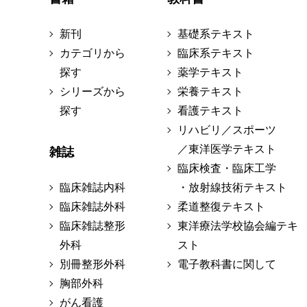
新刊
基礎系テキスト
カテゴリから
臨床系テキスト
探す
薬学テキスト
シリーズから
栄養テキスト
探す
看護テキスト
リハビリ／スポーツ
／東洋医学テキスト
雑誌
臨床検査・臨床工学
臨床雑誌内科
・放射線技術テキスト
臨床雑誌外科
柔道整復テキスト
臨床雑誌整形
東洋療法学校協会編テキ
外科
スト
別冊整形外科
電子教科書に関して
胸部外科
がん看護