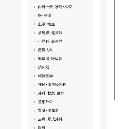
内科一般･診断･検査
癌･腫瘍
血液･輸血
放射線･超音波
小児科･新生児
産婦人科
循環器･呼吸器
消化器
精神医学
神経･脳神経外科
外科･救急･麻酔
整形外科
腎臓･泌尿器
皮膚･形成外科
眼科