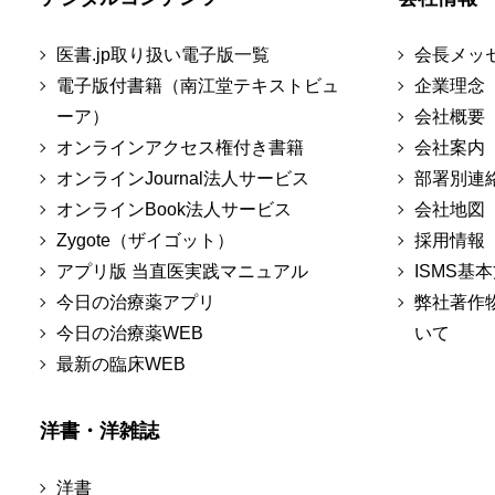
医書.jp取り扱い電子版一覧
会長メッ
電子版付書籍（南江堂テキストビュ
企業理念
ーア）
会社概要
オンラインアクセス権付き書籍
会社案内
オンラインJournal法人サービス
部署別連
オンラインBook法人サービス
会社地図
Zygote（ザイゴット）
採用情報
アプリ版 当直医実践マニュアル
ISMS基
今日の治療薬アプリ
弊社著作
今日の治療薬WEB
いて
最新の臨床WEB
洋書・洋雑誌
洋書