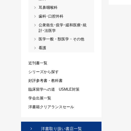
耳鼻咽喉科
歯科･口腔外科
公衆衛生･疫学･緩和医療･統
計･法医学
医学一般・獣医学・その他
看護
近刊書一覧
シリーズから探す
好評参考書・教科書
臨床留学への道 USMLE対策
学会出展一覧
洋書籍クリアランスセール
洋書取り扱い書店一覧