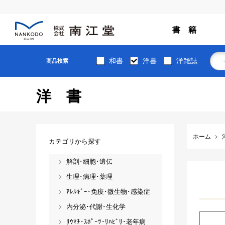
書 籍
和書
洋書
洋雑誌
商品検索
洋書
ホーム
カテゴリから探す
解剖･細胞･遺伝
生理･病理･薬理
ｱﾚﾙｷﾞｰ･免疫･微生物･感染症
内分泌･代謝･生化学
ﾘｳﾏﾁ･ｽﾎﾟｰﾂ･ﾘﾊﾋﾞﾘ･老年病