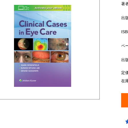
著
出
ISB
ペ
出
定
在