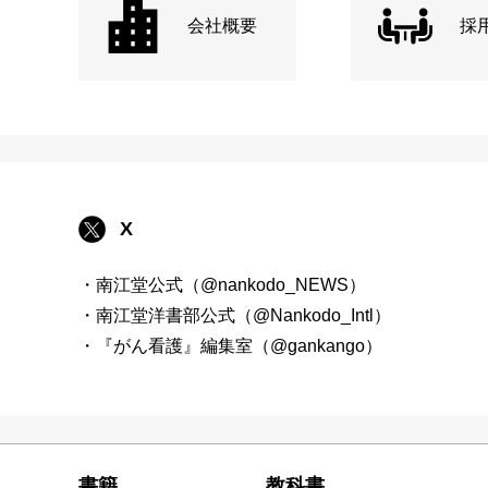
会社概要
採
X
・南江堂公式（@nankodo_NEWS）
・南江堂洋書部公式（@Nankodo_Intl）
・『がん看護』編集室（@gankango）
書籍
教科書