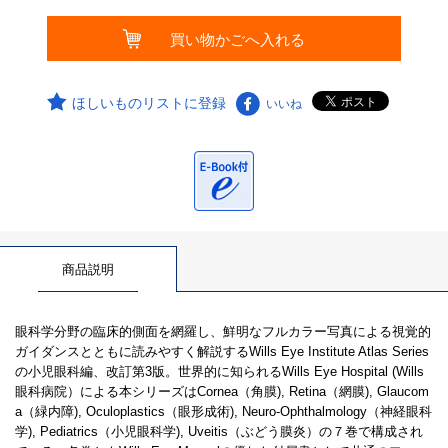
ほしいものリストに登録
いいね
商品説明
眼科学分野の臨床的側面を網羅し、鮮明なフルカラー写真による視覚的
ガイダンスとともに読みやすく解説するWills Eye Institute Atlas Series
の小児眼科編、改訂第3版。世界的に知られるWills Eye Hospital (Wills
眼科病院）による本シリーズはCornea（角膜), Retina（網膜), Glaucom
a（緑内障), Oculoplastics（眼形成術), Neuro-Ophthalmology（神経眼科
学), Pediatrics（小児眼科学), Uveitis（ぶどう膜炎）の７巻で構成され