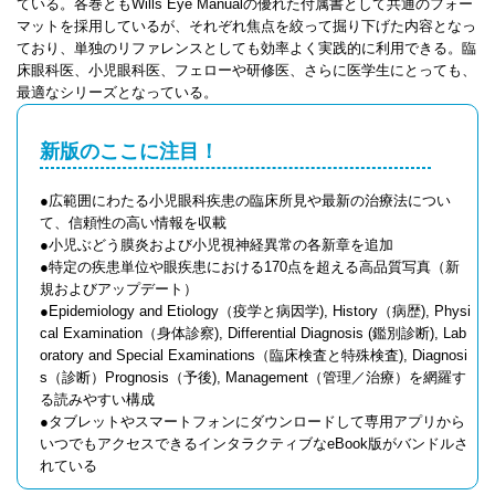
ている。各巻ともWills Eye Manualの優れた付属書として共通のフォー
マットを採用しているが、それぞれ焦点を絞って掘り下げた内容となっ
ており、単独のリファレンスとしても効率よく実践的に利用できる。臨
床眼科医、小児眼科医、フェローや研修医、さらに医学生にとっても、
最適なシリーズとなっている。
新版のここに注目！
●広範囲にわたる小児眼科疾患の臨床所見や最新の治療法につい
て、信頼性の高い情報を収載
●小児ぶどう膜炎および小児視神経異常の各新章を追加
●特定の疾患単位や眼疾患における170点を超える高品質写真（新
規およびアップデート）
●Epidemiology and Etiology（疫学と病因学), History（病歴), Physi
cal Examination（身体診察), Differential Diagnosis (鑑別診断), Lab
oratory and Special Examinations（臨床検査と特殊検査), Diagnosi
s（診断）Prognosis（予後), Management（管理／治療）を網羅す
る読みやすい構成
●タブレットやスマートフォンにダウンロードして専用アプリから
いつでもアクセスできるインタラクティブなeBook版がバンドルさ
れている