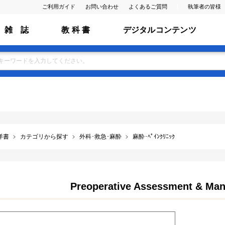
ご利用ガイド
お問い合わせ
よくあるご質問
執筆者の皆様
雑 誌
教 科 書
デジタルコンテンツ
洋書
カテゴリから探す
外科･救急･麻酔
麻酔･ﾍﾟｲﾝｸﾘﾆｯｸ
Preoperative Assessment & Man