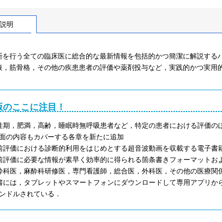
説明
断を行う全ての臨床医に総合的な最新情報を包括的かつ簡潔に解説するハ
液，筋骨格，その他の疾患患者の評価や薬剤投与など，実践的かつ実用
版のここに注目！
性期，肥満，高齢，睡眠時無呼吸患者など，特定の患者における評価の
面の内容もカバーする各章を新たに追加
前評価における診断的利用をはじめとする超音波動画を収載する電子書
前評価に必要な情報が素早く効率的に得られる箇条書きフォーマットお
酔科医，麻酔科研修医，専門看護師，総合医，外科医，その他の医療関
書には，タブレットやスマートフォンにダウンロードして専用アプリからい
ンドルされている．