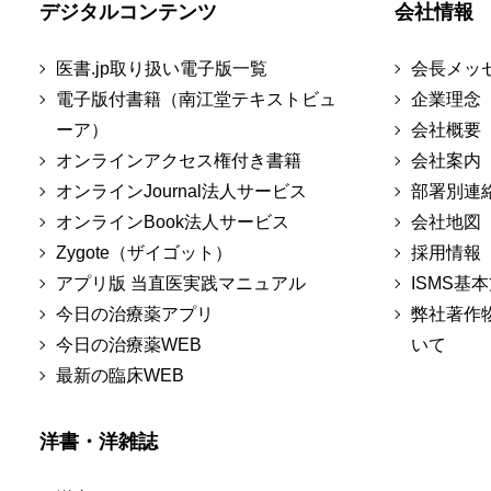
デジタルコンテンツ
会社情報
医書.jp取り扱い電子版一覧
会長メッ
電子版付書籍（南江堂テキストビュ
企業理念
ーア）
会社概要
オンラインアクセス権付き書籍
会社案内
オンラインJournal法人サービス
部署別連
オンラインBook法人サービス
会社地図
Zygote（ザイゴット）
採用情報
アプリ版 当直医実践マニュアル
ISMS基
今日の治療薬アプリ
弊社著作
今日の治療薬WEB
いて
最新の臨床WEB
洋書・洋雑誌