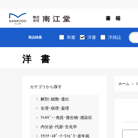
書 籍
和書
洋書
洋雑誌
商品検索
洋書
ホーム
カテゴリから探す
解剖･細胞･遺伝
生理･病理･薬理
ｱﾚﾙｷﾞｰ･免疫･微生物･感染症
内分泌･代謝･生化学
ﾘｳﾏﾁ･ｽﾎﾟｰﾂ･ﾘﾊﾋﾞﾘ･老年病