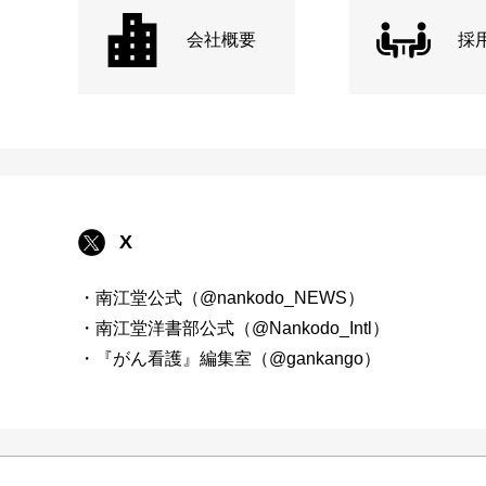
会社概要
採
X
・南江堂公式（@nankodo_NEWS）
・南江堂洋書部公式（@Nankodo_Intl）
・『がん看護』編集室（@gankango）