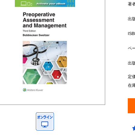
著
出
ISB
ペ
出
定
在