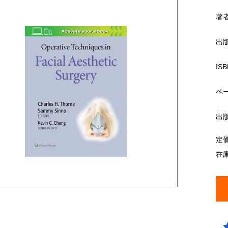
著
出
ISB
ペ
出
定
在