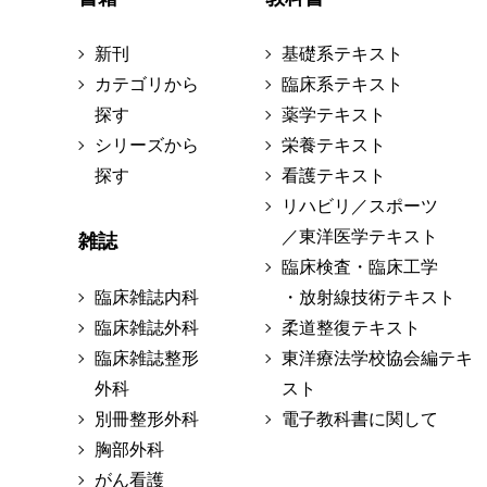
新刊
基礎系テキスト
カテゴリから
臨床系テキスト
探す
薬学テキスト
シリーズから
栄養テキスト
探す
看護テキスト
リハビリ／スポーツ
／東洋医学テキスト
雑誌
臨床検査・臨床工学
臨床雑誌内科
・放射線技術テキスト
臨床雑誌外科
柔道整復テキスト
臨床雑誌整形
東洋療法学校協会編テキ
外科
スト
別冊整形外科
電子教科書に関して
胸部外科
がん看護