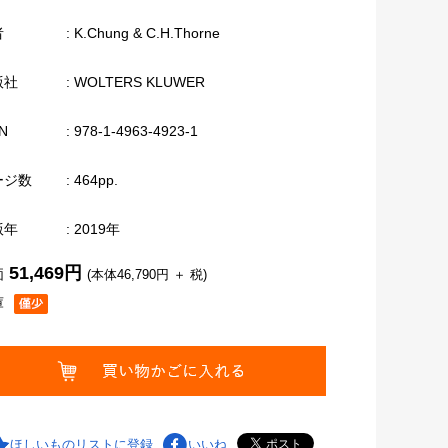
者
: K.Chung & C.H.Thorne
版社
: WOLTERS KLUWER
N
: 978-1-4963-4923-1
ージ数
: 464pp.
版年
: 2019年
51,469円
価
(本体46,790円 ＋ 税)
庫
ほしいものリストに登録
いいね