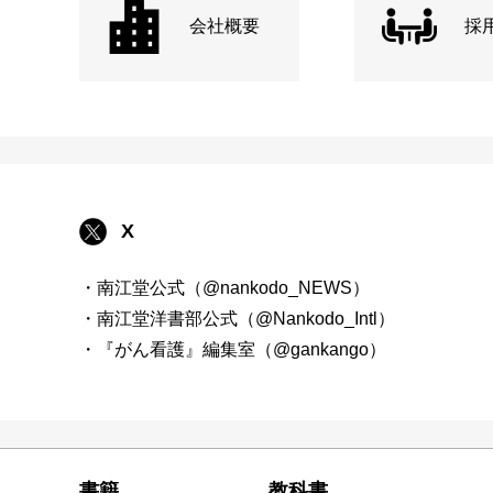
会社概要
採
X
・南江堂公式（@nankodo_NEWS）
・南江堂洋書部公式（@Nankodo_Intl）
・『がん看護』編集室（@gankango）
書籍
教科書