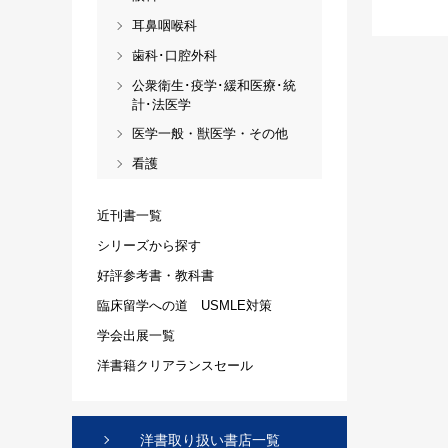
耳鼻咽喉科
歯科･口腔外科
公衆衛生･疫学･緩和医療･統
計･法医学
医学一般・獣医学・その他
看護
近刊書一覧
シリーズから探す
好評参考書・教科書
臨床留学への道 USMLE対策
学会出展一覧
洋書籍クリアランスセール
洋書取り扱い書店一覧