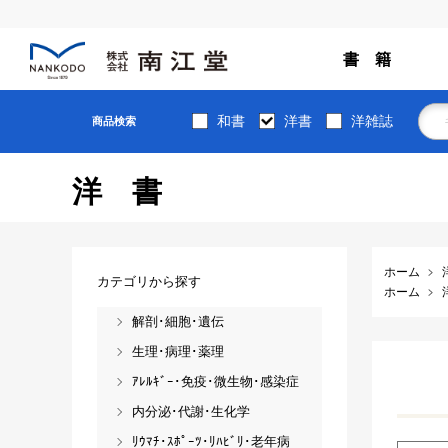
書 籍
和書
洋書
洋雑誌
商品検索
洋書
ホーム
カテゴリから探す
ホーム
解剖･細胞･遺伝
生理･病理･薬理
ｱﾚﾙｷﾞｰ･免疫･微生物･感染症
内分泌･代謝･生化学
ﾘｳﾏﾁ･ｽﾎﾟｰﾂ･ﾘﾊﾋﾞﾘ･老年病