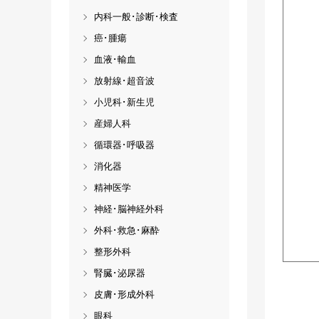
内科一般･診断･検査
癌･腫瘍
血液･輸血
放射線･超音波
小児科･新生児
産婦人科
循環器･呼吸器
消化器
精神医学
神経･脳神経外科
外科･救急･麻酔
整形外科
腎臓･泌尿器
皮膚･形成外科
眼科