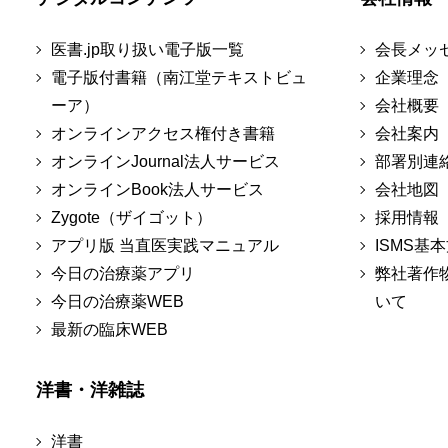
医書.jp取り扱い電子版一覧
会長メッ
電子版付書籍（南江堂テキストビュ
企業理念
ーア）
会社概要
オンラインアクセス権付き書籍
会社案内
オンラインJournal法人サービス
部署別連
オンラインBook法人サービス
会社地図
Zygote（ザイゴット）
採用情報
アプリ版 当直医実践マニュアル
ISMS基
今日の治療薬アプリ
弊社著作
今日の治療薬WEB
いて
最新の臨床WEB
洋書・洋雑誌
洋書