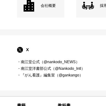
会社概要
採
X
・南江堂公式（@nankodo_NEWS）
・南江堂洋書部公式（@Nankodo_Intl）
・『がん看護』編集室（@gankango）
書籍
教科書