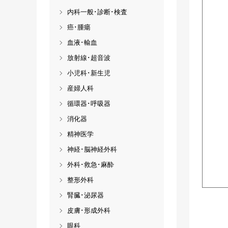
内科一般･診断･検査
癌･腫瘍
血液･輸血
放射線･超音波
小児科･新生児
産婦人科
循環器･呼吸器
消化器
精神医学
神経･脳神経外科
外科･救急･麻酔
整形外科
腎臓･泌尿器
皮膚･形成外科
眼科