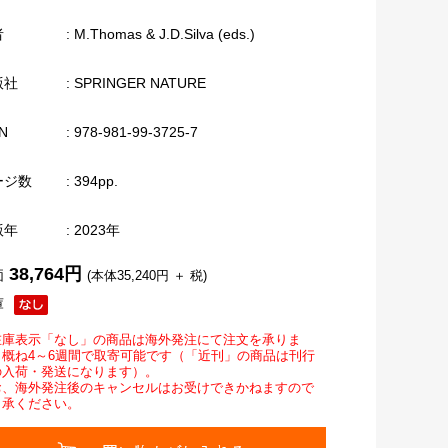
者
: M.Thomas & J.D.Silva (eds.)
版社
: SPRINGER NATURE
N
: 978-981-99-3725-7
ージ数
: 394pp.
版年
: 2023年
38,764円
価
(本体35,240円 ＋ 税)
庫
在庫表示「なし」の商品は海外発注にて注文を承りま
。概ね4～6週間で取寄可能です（「近刊」の商品は刊行
の入荷・発送になります）。
お、海外発注後のキャンセルはお受けできかねますので
了承ください。