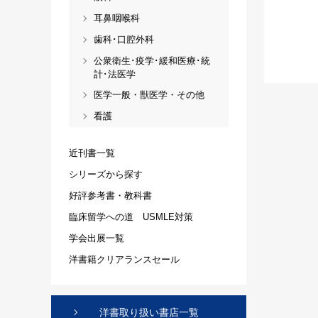
耳鼻咽喉科
歯科･口腔外科
公衆衛生･疫学･緩和医療･統
計･法医学
医学一般・獣医学・その他
看護
近刊書一覧
シリーズから探す
好評参考書・教科書
臨床留学への道 USMLE対策
学会出展一覧
洋書籍クリアランスセール
洋書取り扱い書店一覧