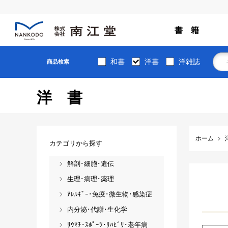
書 籍
和書
洋書
洋雑誌
商品検索
洋書
ホーム
カテゴリから探す
解剖･細胞･遺伝
生理･病理･薬理
ｱﾚﾙｷﾞｰ･免疫･微生物･感染症
内分泌･代謝･生化学
ﾘｳﾏﾁ･ｽﾎﾟｰﾂ･ﾘﾊﾋﾞﾘ･老年病