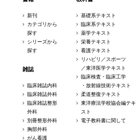
新刊
基礎系テキスト
カテゴリから
臨床系テキスト
探す
薬学テキスト
シリーズから
栄養テキスト
探す
看護テキスト
リハビリ／スポーツ
／東洋医学テキスト
雑誌
臨床検査・臨床工学
臨床雑誌内科
・放射線技術テキスト
臨床雑誌外科
柔道整復テキスト
臨床雑誌整形
東洋療法学校協会編テキ
外科
スト
別冊整形外科
電子教科書に関して
胸部外科
がん看護