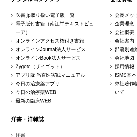
医書.jp取り扱い電子版一覧
会長メッ
電子版付書籍（南江堂テキストビュ
企業理念
ーア）
会社概要
オンラインアクセス権付き書籍
会社案内
オンラインJournal法人サービス
部署別連
オンラインBook法人サービス
会社地図
Zygote（ザイゴット）
採用情報
アプリ版 当直医実践マニュアル
ISMS基
今日の治療薬アプリ
弊社著作
今日の治療薬WEB
いて
最新の臨床WEB
洋書・洋雑誌
洋書