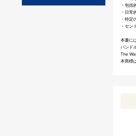
・包括
・日常
・特定
・セン
本書に
バンド
The 
本商標は