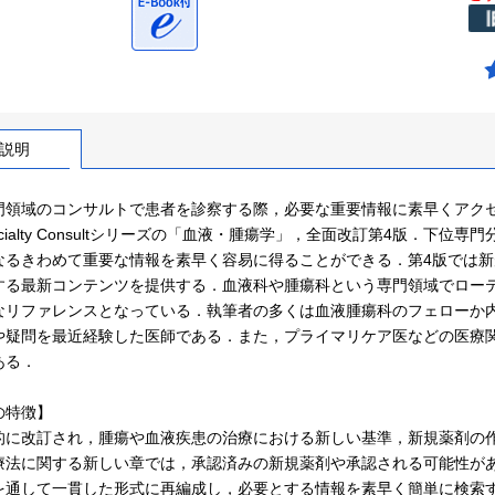
説明
領域のコンサルトで患者を診察する際，必要な重要情報に素早くアクセスできる
pecialty Consultシリーズの「血液・腫瘍学」，全面改訂第4版．
なるきわめて重要な情報を素早く容易に得ることができる．第4版では
する最新コンテンツを提供する．血液科や腫瘍科という専門領域でロー
なリファレンスとなっている．執筆者の多くは血液腫瘍科のフェローか
や疑問を最近経験した医師である．また，プライマリケア医などの医療
ある．
の特徴】
的に改訂され，腫瘍や血液疾患の治療における新しい基準，新規薬剤の
療法に関する新しい章では，承認済みの新規薬剤や承認される可能性が
を通して一貫した形式に再編成し，必要とする情報を素早く簡単に検索