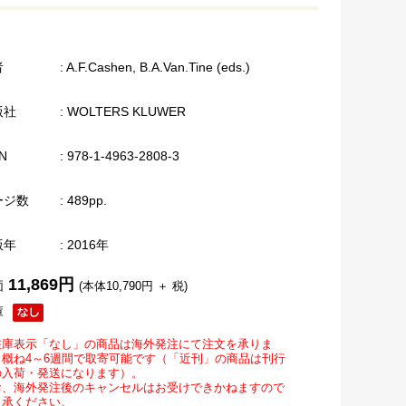
者
: A.F.Cashen, B.A.Van.Tine (eds.)
版社
: WOLTERS KLUWER
N
: 978-1-4963-2808-3
ージ数
: 489pp.
版年
: 2016年
11,869円
価
(本体10,790円 ＋ 税)
庫
在庫表示「なし」の商品は海外発注にて注文を承りま
。概ね4～6週間で取寄可能です（「近刊」の商品は刊行
の入荷・発送になります）。
お、海外発注後のキャンセルはお受けできかねますので
了承ください。