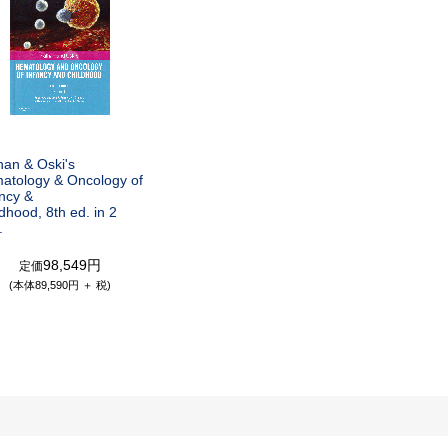
han & Oski's
atology & Oncology of
ancy &
dhood, 8th ed. in 2
.
98,549円
定価
(本体89,590円 ＋ 税)