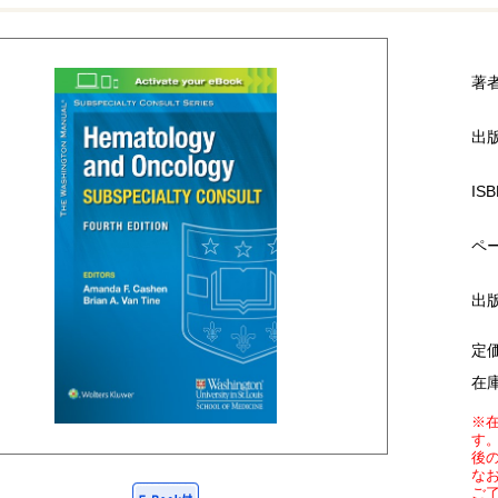
著
出
ISB
ペ
出
定
在
※
す
後
な
ご