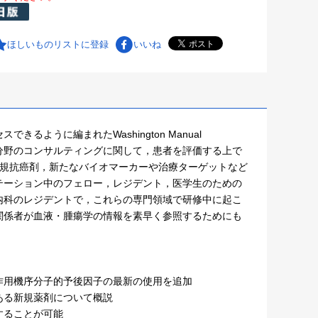
ほしいものリストに登録
いいね
ように編まれたWashington Manual
下位専門分野のコンサルティングに関して，患者を評価する上で
新規抗癌剤，新たなバイオマーカーや治療ターゲットなど
テーション中のフェロー，レジデント，医学生のための
内科のレジデントで，これらの専門領域で研修中に起こ
関係者が血液・腫瘍学の情報を素早く参照するためにも
作用機序分子的予後因子の最新の使用を追加
ある新規薬剤について概説
することが可能