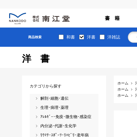
書 籍
和書
洋書
洋雑誌
商品検索
洋書
ホーム
カテゴリから探す
ホーム
ホーム
解剖･細胞･遺伝
生理･病理･薬理
ｱﾚﾙｷﾞｰ･免疫･微生物･感染症
内分泌･代謝･生化学
ﾘｳﾏﾁ･ｽﾎﾟｰﾂ･ﾘﾊﾋﾞﾘ･老年病