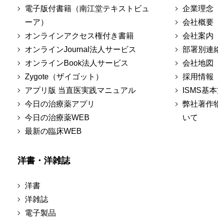
電子版付書籍（南江堂テキストビュ
企業理念
ーア）
会社概要
オンラインアクセス権付き書籍
会社案内
オンラインJournal法人サービス
部署別連
オンラインBook法人サービス
会社地図
Zygote（ザイゴット）
採用情報
アプリ版 当直医実践マニュアル
ISMS基
今日の治療薬アプリ
弊社著作
今日の治療薬WEB
いて
最新の臨床WEB
洋書・洋雑誌
洋書
洋雑誌
電子製品