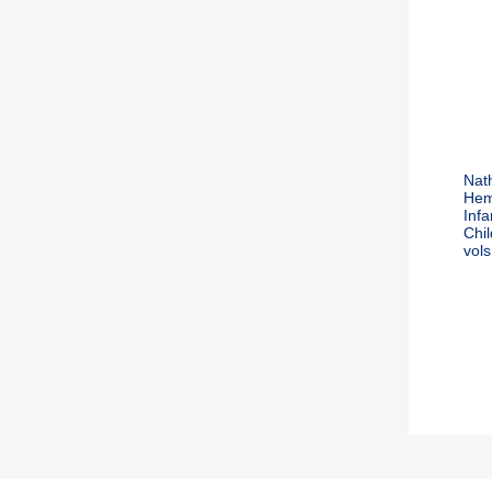
Nat
Hem
Inf
Chil
vols