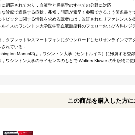
的に網羅されており，血液学と腫瘍学のすべての分野に対応
的な診療で遭遇する症状，兆候，問題が素早く参照できるよう箇条書き
のトピックに関する情報を求める読者には，改訂されたリファレンスを
トルイスのワシントン大学医学部血液腫瘍科のフェローおよび内科レジ
は，タブレットやスマートフォンにダウンロードしたりオンラインでアク
ルされている．
Washington Manual®は，ワシントン大学（セントルイス）に帰属
，ワシントン大学のライセンスのもとで Wolters Kluwer の出版物
この商品を購入した方に