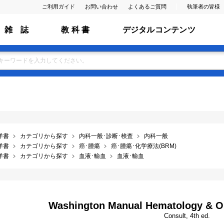
ご利用ガイド
お問い合わせ
よくあるご質問
執筆者の皆様
雑 誌
教 科 書
デジタルコンテンツ
洋書
カテゴリから探す
内科一般･診断･検査
内科一般
洋書
カテゴリから探す
癌･腫瘍
癌･腫瘍･化学療法(BRM)
洋書
カテゴリから探す
血液･輸血
血液･輸血
Washington Manual Hematology & O
Consult, 4th ed.