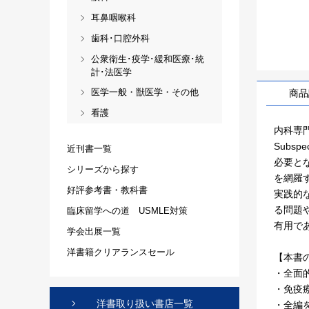
耳鼻咽喉科
歯科･口腔外科
公衆衛生･疫学･緩和医療･統
計･法医学
医学一般・獣医学・その他
商品
看護
内科専門
Subs
近刊書一覧
必要と
シリーズから探す
を網羅
好評参考書・教科書
実践的
る問題
臨床留学への道 USMLE対策
有用で
学会出展一覧
洋書籍クリアランスセール
【本書
・全面
・免疫
洋書取り扱い書店一覧
・全編