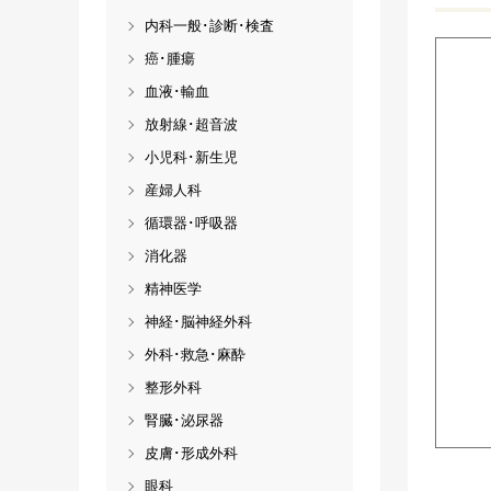
内科一般･診断･検査
癌･腫瘍
血液･輸血
放射線･超音波
小児科･新生児
産婦人科
循環器･呼吸器
消化器
精神医学
神経･脳神経外科
外科･救急･麻酔
整形外科
腎臓･泌尿器
皮膚･形成外科
眼科