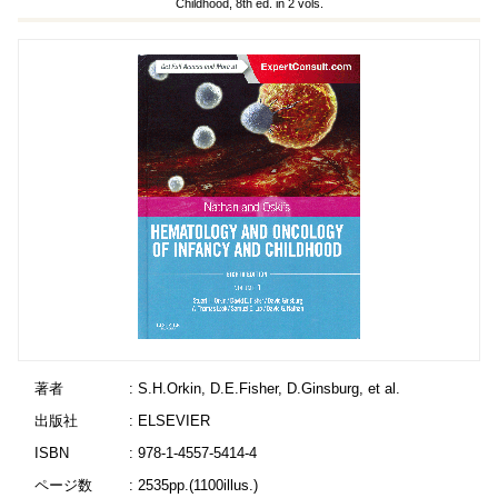
Childhood, 8th ed. in 2 vols.
著者
: S.H.Orkin, D.E.Fisher, D.Ginsburg, et al.
出版社
: ELSEVIER
ISBN
: 978-1-4557-5414-4
ページ数
: 2535pp.(1100illus.)