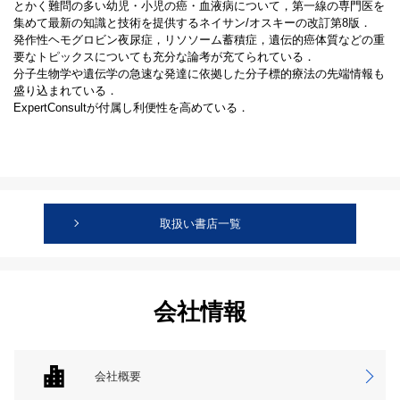
とかく難問の多い幼児・小児の癌・血液病について，第一線の専門医を
集めて最新の知識と技術を提供するネイサン/オスキーの改訂第8版．
発作性ヘモグロビン夜尿症，リソソーム蓄積症，遺伝的癌体質などの重
要なトピックスについても充分な論考が充てられている．
分子生物学や遺伝学の急速な発達に依拠した分子標的療法の先端情報も
盛り込まれている．
ExpertConsultが付属し利便性を高めている．
取扱い書店一覧
会社情報
会社概要