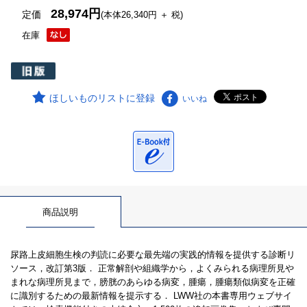
28,974円
定価
(本体26,340円 ＋ 税)
在庫
ほしいものリストに登録
いいね
商品説明
尿路上皮細胞生検の判読に必要な最先端の実践的情報を提供する診断リ
ソース，改訂第3版． 正常解剖や組織学から，よくみられる病理所見や
まれな病理所見まで，膀胱のあらゆる病変，腫瘍，腫瘍類似病変を正確
に識別するための最新情報を提示する． LWW社の本書専用ウェブサイ