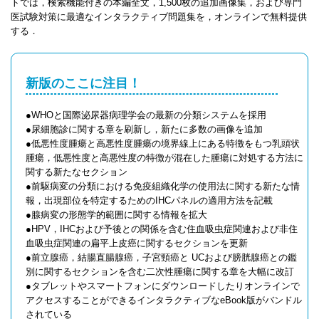
トでは，検索機能付きの本編全文，1,500枚の追加画像集，および専門
医試験対策に最適なインタラクティブ問題集を，オンラインで無料提供
する．
新版のここに注目！
●WHOと国際泌尿器病理学会の最新の分類システムを採用
●尿細胞診に関する章を刷新し，新たに多数の画像を追加
●低悪性度腫瘍と高悪性度腫瘍の境界線上にある特徴をもつ乳頭状
腫瘍，低悪性度と高悪性度の特徴が混在した腫瘍に対処する方法に
関する新たなセクション
●前駆病変の分類における免疫組織化学の使用法に関する新たな情
報，出現部位を特定するためのIHCパネルの適用方法を記載
●腺病変の形態学的範囲に関する情報を拡大
●HPV，IHCおよび予後との関係を含む住血吸虫症関連および非住
血吸虫症関連の扁平上皮癌に関するセクションを更新
●前立腺癌，結腸直腸腺癌，子宮頸癌と UCおよび膀胱腺癌との鑑
別に関するセクションを含む二次性腫瘍に関する章を大幅に改訂
●タブレットやスマートフォンにダウンロードしたりオンラインで
アクセスすることができるインタラクティブなeBook版がバンドル
されている