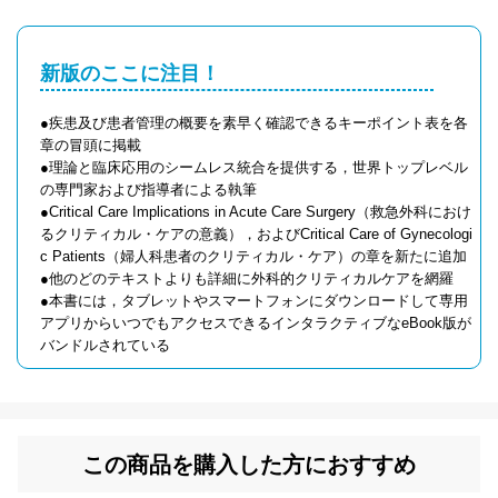
新版のここに注目！
●疾患及び患者管理の概要を素早く確認できるキーポイント表を各
章の冒頭に掲載
●理論と臨床応用のシームレス統合を提供する，世界トップレベル
の専門家および指導者による執筆
●Critical Care Implications in Acute Care Surgery（救急外科におけ
るクリティカル・ケアの意義），およびCritical Care of Gynecologi
c Patients（婦人科患者のクリティカル・ケア）の章を新たに追加
●他のどのテキストよりも詳細に外科的クリティカルケアを網羅
●本書には，タブレットやスマートフォンにダウンロードして専用
アプリからいつでもアクセスできるインタラクティブなeBook版が
バンドルされている
この商品を購入した方におすすめ