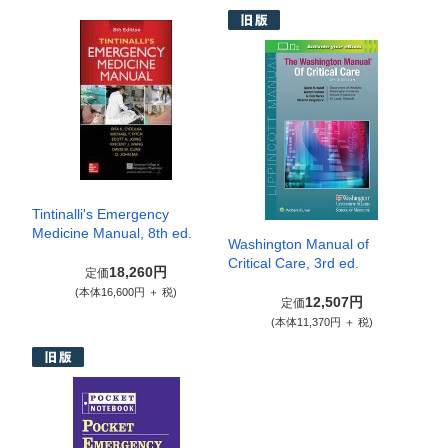
Tintinalli's Emergency
Medicine Manual, 8th ed.
Washington Manual of
Critical Care, 3rd ed.
18,260円
定価
(本体16,600円 ＋ 税)
12,507円
定価
(本体11,370円 ＋ 税)