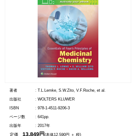
著者
: T.L.Lemke, S.W.Zito, V.F.Roche, et al.
出版社
: WOLTERS KLUWER
ISBN
: 978-1-4511-9206-3
ページ数
: 641pp.
出版年
: 2017年
13,849円
定価
(本体12,590円 ＋ 税)