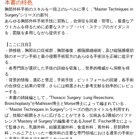
本書の特色
胸部外科手術のスキルを一段上のレベルに導く，“Master Techniques in
Surgery”シリーズの新刊．
あらゆる胸部外科手術手技に習熟し，合併症を回避・管理し，最適なア
ウトカムを得るために必要なステップ・バイ・ステップのガイダンス
を，図版を多用しながら提供する．
【ここに注目】
・肺移植，胸郭出口症候群，胸部修復，横隔膜縫縮術，及び縦隔腫瘍切
除のオープン手術と最小侵襲手術双方のあらゆる手術法を正確に提示す
る．
・各専門医が選択した手技の詳細を収集し，世界的権威から洞察を得
る．
・背景的情報，適応と禁忌，手術手技，ピットフォールの回避，各手術
の合併症と結果の管理，さらには精選された参考文献を効率的にレビュ
ーする．
・本書の姉妹編として，“Thoracic Surgery: Lung Resections,
Bronchoplasty”がMathisen博士とMorse博士によって編まれている．
・“Master Techniques in Surgery”シリーズの他のタイトルを利用すれ
ば，技能の範囲をさらに広げることができる．伝統ある2冊組のリファ
レンス“Mastery of Surgery”の編集者であるJosef E. Fischer博士によっ
て監修され，乳腺外科，結腸直腸外科，食道外科，胃外科，肝胆膵外
科，ヘルニアといった一般外科の主要な専門領域における通常の手術か
ら高度な手術までを幅広くカバーする．