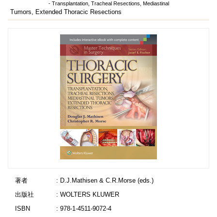
- Transplantation, Tracheal Resections, Mediastinal
Tumors, Extended Thoracic Resections
著者
: D.J.Mathisen & C.R.Morse (eds.)
出版社
: WOLTERS KLUWER
ISBN
: 978-1-4511-9072-4