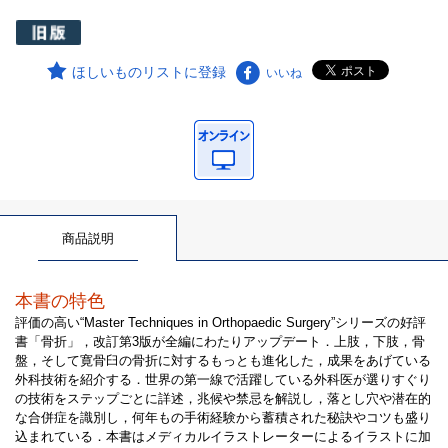
ほしいものリストに登録
いいね
商品説明
本書の特色
評価の高い“Master Techniques in Orthopaedic Surgery”シリーズの好評
書「骨折」，改訂第3版が全編にわたりアップデート．上肢，下肢，骨
盤，そして寛骨臼の骨折に対するもっとも進化した，成果をあげている
外科技術を紹介する．世界の第一線で活躍している外科医が選りすぐり
の技術をステップごとに詳述，兆候や禁忌を解説し，落とし穴や潜在的
な合併症を識別し，何年もの手術経験から蓄積された秘訣やコツも盛り
込まれている．本書はメディカルイラストレーターによるイラストに加