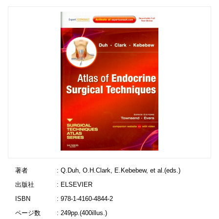
著者
: Q.Duh, O.H.Clark, E.Kebebew, et al.(eds.)
出版社
: ELSEVIER
ISBN
: 978-1-4160-4844-2
ページ数
: 249pp.(400illus.)