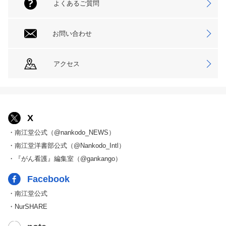
よくあるご質問
お問い合わせ
アクセス
X
・南江堂公式（@nankodo_NEWS）
・南江堂洋書部公式（@Nankodo_Intl）
・『がん看護』編集室（@gankango）
Facebook
・南江堂公式
・NurSHARE