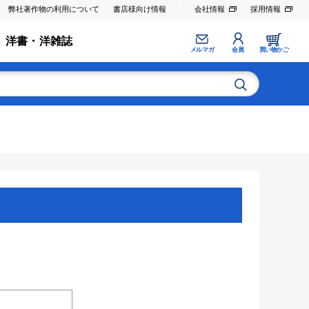
弊社著作物の利用について
書店様向け情報
会社情報
採用情報
洋書・洋雑誌
メルマガ
会員
買い物かご
。