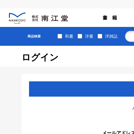
書 籍
和書
洋書
洋雑誌
商品検索
ログイン
メールアドレ