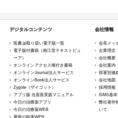
デジタルコンテンツ
会社情報
医書.jp取り扱い電子版一覧
会長メッ
電子版付書籍（南江堂テキストビュ
企業理念
ーア）
会社概要
オンラインアクセス権付き書籍
会社案内
オンラインJournal法人サービス
部署別連
オンラインBook法人サービス
会社地図
Zygote（ザイゴット）
採用情報
アプリ版 当直医実践マニュアル
ISMS基
今日の治療薬アプリ
弊社著作
今日の治療薬WEB
いて
最新の臨床WEB