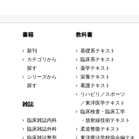
書籍
教科書
新刊
基礎系テキスト
カテゴリから
臨床系テキスト
探す
薬学テキスト
シリーズから
栄養テキスト
探す
看護テキスト
リハビリ／スポーツ
／東洋医学テキスト
雑誌
臨床検査・臨床工学
臨床雑誌内科
・放射線技術テキスト
臨床雑誌外科
柔道整復テキスト
臨床雑誌整形
東洋療法学校協会編テキ