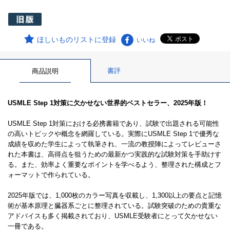
ほしいものリストに登録
いいね
書評
商品説明
USMLE Step 1対策に欠かせない世界的ベストセラー、2025年版！
USMLE Step 1対策における必携書籍であり、試験で出題される可能性
の高いトピックや概念を網羅している。実際にUSMLE Step 1で優秀な
成績を収めた学生によって執筆され、一流の教授陣によってレビューさ
れた本書は、高得点を狙うための最新かつ実践的な試験対策を手助けす
る。また、効率よく重要なポイントを学べるよう、整理された構成とフ
ォーマットで作られている。
2025年版では、1,000枚のカラー写真を収載し、1,300以上の要点と記憶
術が基本原理と臓器系ごとに整理されている。試験突破のための貴重な
アドバイスも多く掲載されており、USMLE受験者にとって欠かせない
一冊である。