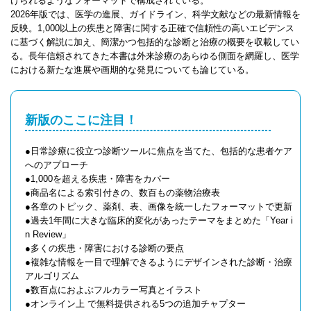
けられるようなフォーマットで構成されている。
2026年版では、医学の進展、ガイドライン、科学文献などの最新情報を
反映。1,000以上の疾患と障害に関する正確で信頼性の高いエビデンス
に基づく解説に加え、簡潔かつ包括的な診断と治療の概要を収載してい
る。長年信頼されてきた本書は外来診療のあらゆる側面を網羅し、医学
における新たな進展や画期的な発見についても論じている。
新版のここに注目！
●日常診療に役立つ診断ツールに焦点を当てた、包括的な患者ケア
へのアプローチ
●1,000を超える疾患・障害をカバー
●商品名による索引付きの、数百もの薬物治療表
●各章のトピック、薬剤、表、画像を統一したフォーマットで更新
●過去1年間に大きな臨床的変化があったテーマをまとめた「Year i
n Review」
●多くの疾患・障害における診断の要点
●複雑な情報を一目で理解できるようにデザインされた診断・治療
アルゴリズム
●数百点におよぶフルカラー写真とイラスト
●オンライン上 で無料提供される5つの追加チャプター