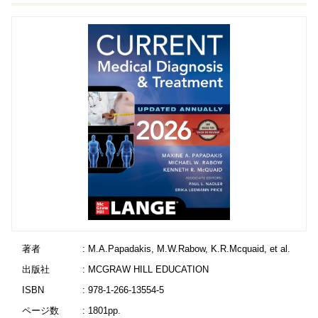
著者
: M.A.Papadakis, M.W.Rabow, K.R.Mcquaid, et al.
出版社
: MCGRAW HILL EDUCATION
ISBN
: 978-1-266-13554-5
ページ数
: 1801pp.