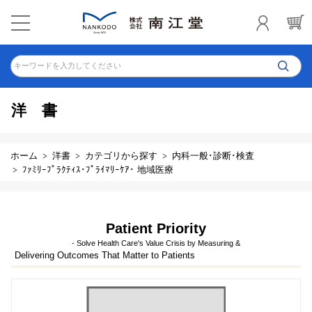
キーワードを入力してください
洋書
ホーム
洋書
カテゴリから探す
内科一般･診断･検査
ﾌｧﾐﾘｰﾌﾟﾗｸﾃｨｽ･ﾌﾟﾗｲﾏﾘｰｹｱ･ 地域医療
Patient Priority
- Solve Health Care's Value Crisis by Measuring &
Delivering Outcomes That Matter to Patients