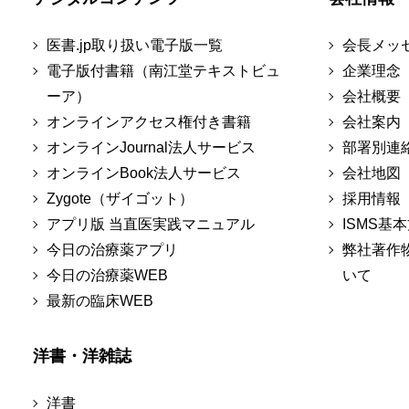
医書.jp取り扱い電子版一覧
会長メッ
電子版付書籍（南江堂テキストビュ
企業理念
ーア）
会社概要
オンラインアクセス権付き書籍
会社案内
オンラインJournal法人サービス
部署別連
オンラインBook法人サービス
会社地図
Zygote（ザイゴット）
採用情報
アプリ版 当直医実践マニュアル
ISMS基
今日の治療薬アプリ
弊社著作
今日の治療薬WEB
いて
最新の臨床WEB
洋書・洋雑誌
洋書