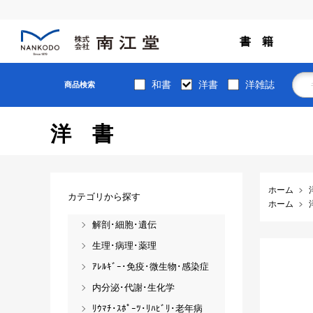
書 籍
和書
洋書
洋雑誌
商品検索
洋書
ホーム
カテゴリから探す
ホーム
解剖･細胞･遺伝
生理･病理･薬理
ｱﾚﾙｷﾞｰ･免疫･微生物･感染症
内分泌･代謝･生化学
ﾘｳﾏﾁ･ｽﾎﾟｰﾂ･ﾘﾊﾋﾞﾘ･老年病