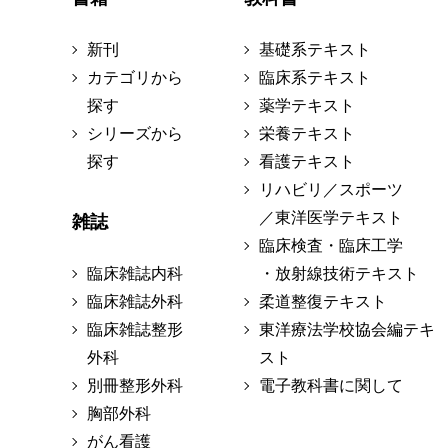
新刊
基礎系テキスト
カテゴリから
臨床系テキスト
探す
薬学テキスト
シリーズから
栄養テキスト
探す
看護テキスト
リハビリ／スポーツ
／東洋医学テキスト
雑誌
臨床検査・臨床工学
臨床雑誌内科
・放射線技術テキスト
臨床雑誌外科
柔道整復テキスト
臨床雑誌整形
東洋療法学校協会編テキ
外科
スト
別冊整形外科
電子教科書に関して
胸部外科
がん看護