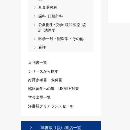
耳鼻咽喉科
歯科･口腔外科
公衆衛生･疫学･緩和医療･統
計･法医学
医学一般・獣医学・その他
看護
近刊書一覧
シリーズから探す
好評参考書・教科書
臨床留学への道 USMLE対策
学会出展一覧
洋書籍クリアランスセール
洋書取り扱い書店一覧