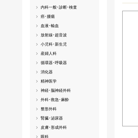
内科一般･診断･検査
癌･腫瘍
血液･輸血
放射線･超音波
小児科･新生児
産婦人科
循環器･呼吸器
消化器
精神医学
神経･脳神経外科
外科･救急･麻酔
整形外科
腎臓･泌尿器
皮膚･形成外科
眼科