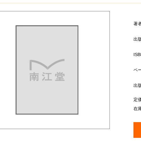
著
出
ISB
ペ
出
定
在