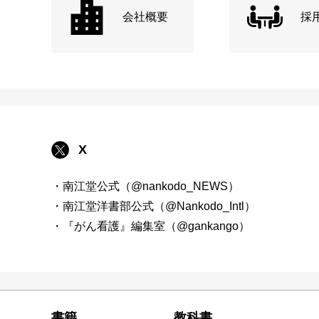
会社概要
採
X
・南江堂公式（@nankodo_NEWS）
・南江堂洋書部公式（@Nankodo_Intl）
・『がん看護』編集室（@gankango）
書籍
教科書