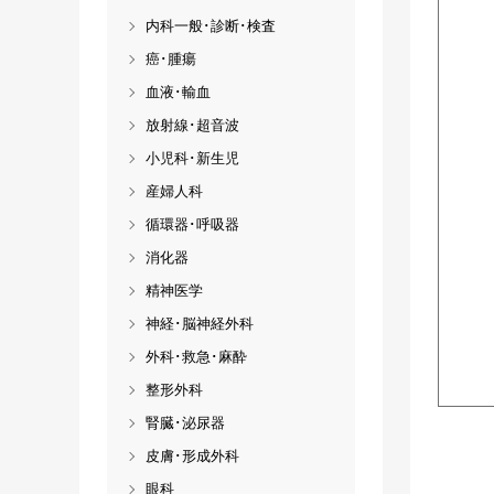
内科一般･診断･検査
癌･腫瘍
血液･輸血
放射線･超音波
小児科･新生児
産婦人科
循環器･呼吸器
消化器
精神医学
神経･脳神経外科
外科･救急･麻酔
整形外科
腎臓･泌尿器
皮膚･形成外科
眼科