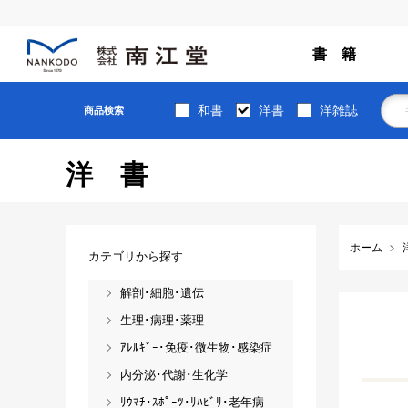
書 籍
和書
洋書
洋雑誌
商品検索
洋書
ホーム
カテゴリから探す
解剖･細胞･遺伝
生理･病理･薬理
ｱﾚﾙｷﾞｰ･免疫･微生物･感染症
内分泌･代謝･生化学
ﾘｳﾏﾁ･ｽﾎﾟｰﾂ･ﾘﾊﾋﾞﾘ･老年病