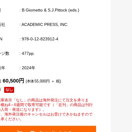
者
: B.Giometto & S.J.Pittock (eds.)
版社
: ACADEMIC PRESS, INC.
N
: 978-0-12-823912-4
ージ数
: 477pp.
版年
: 2024年
60,500円
価
(本体55,000円 ＋ 税)
庫
在庫表示「なし」の商品は海外発注にて注文を承りま
。概ね4～6週間で取寄可能です（「近刊」の商品は刊行
の入荷・発送になります）。
お、海外発注後のキャンセルはお受けできかねますので
了承ください。