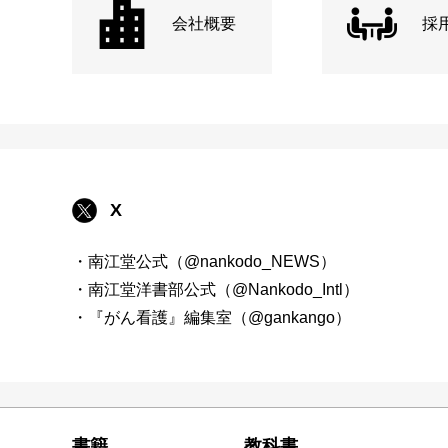
会社概要
採
X
・南江堂公式（@nankodo_NEWS）
・南江堂洋書部公式（@Nankodo_Intl）
・『がん看護』編集室（@gankango）
書籍
教科書