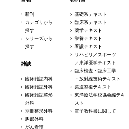
新刊
基礎系テキスト
カテゴリから
臨床系テキスト
探す
薬学テキスト
シリーズから
栄養テキスト
探す
看護テキスト
リハビリ／スポーツ
／東洋医学テキスト
雑誌
臨床検査・臨床工学
臨床雑誌内科
・放射線技術テキスト
臨床雑誌外科
柔道整復テキスト
臨床雑誌整形
東洋療法学校協会編テキ
外科
スト
別冊整形外科
電子教科書に関して
胸部外科
がん看護