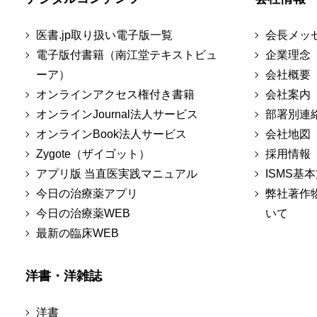
医書.jp取り扱い電子版一覧
会長メッ
電子版付書籍（南江堂テキストビュ
企業理念
ーア）
会社概要
オンラインアクセス権付き書籍
会社案内
オンラインJournal法人サービス
部署別連
オンラインBook法人サービス
会社地図
Zygote（ザイゴット）
採用情報
アプリ版 当直医実践マニュアル
ISMS基
今日の治療薬アプリ
弊社著作
今日の治療薬WEB
いて
最新の臨床WEB
洋書・洋雑誌
洋書