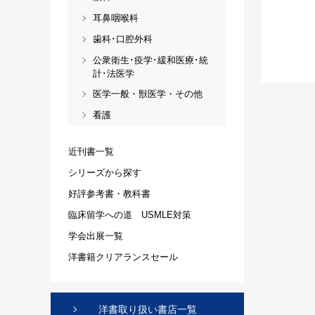
耳鼻咽喉科
歯科･口腔外科
公衆衛生･疫学･緩和医療･統
計･法医学
医学一般・獣医学・その他
看護
近刊書一覧
シリーズから探す
好評参考書・教科書
臨床留学への道 USMLE対策
学会出展一覧
洋書籍クリアランスセール
洋書取り扱い書店一覧