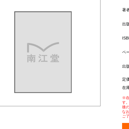
著
出
ISB
ペ
出
定
在
※
す
後
な
ご