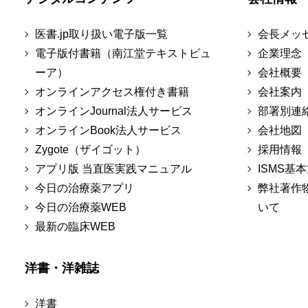
医書.jp取り扱い電子版一覧
会長メッ
電子版付書籍（南江堂テキストビュ
企業理念
ーア）
会社概要
オンラインアクセス権付き書籍
会社案内
オンラインJournal法人サービス
部署別連
オンラインBook法人サービス
会社地図
Zygote（ザイゴット）
採用情報
アプリ版 当直医実践マニュアル
ISMS基
今日の治療薬アプリ
弊社著作
今日の治療薬WEB
いて
最新の臨床WEB
洋書・洋雑誌
洋書