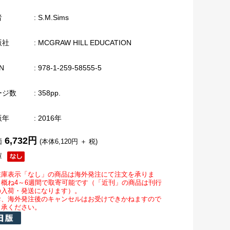
者
: S.M.Sims
版社
: MCGRAW HILL EDUCATION
N
: 978-1-259-58555-5
ージ数
: 358pp.
版年
: 2016年
6,732円
価
(本体6,120円 ＋ 税)
庫
在庫表示「なし」の商品は海外発注にて注文を承りま
。概ね4～6週間で取寄可能です（「近刊」の商品は刊行
の入荷・発送になります）。
お、海外発注後のキャンセルはお受けできかねますので
了承ください。