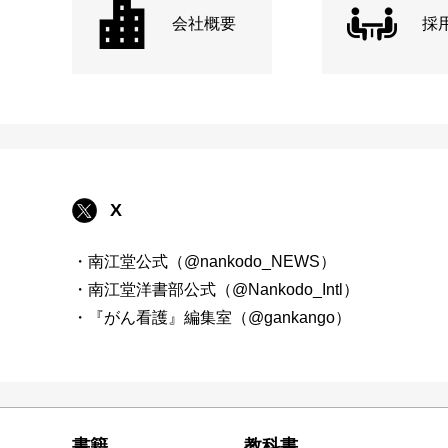
会社概要
採
X
・南江堂公式（@nankodo_NEWS）
・南江堂洋書部公式（@Nankodo_Intl）
・『がん看護』編集室（@gankango）
書籍
教科書