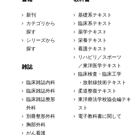
新刊
基礎系テキスト
カテゴリから
臨床系テキスト
探す
薬学テキスト
シリーズから
栄養テキスト
探す
看護テキスト
リハビリ／スポーツ
／東洋医学テキスト
雑誌
臨床検査・臨床工学
臨床雑誌内科
・放射線技術テキスト
臨床雑誌外科
柔道整復テキスト
臨床雑誌整形
東洋療法学校協会編テキ
外科
スト
別冊整形外科
電子教科書に関して
胸部外科
がん看護