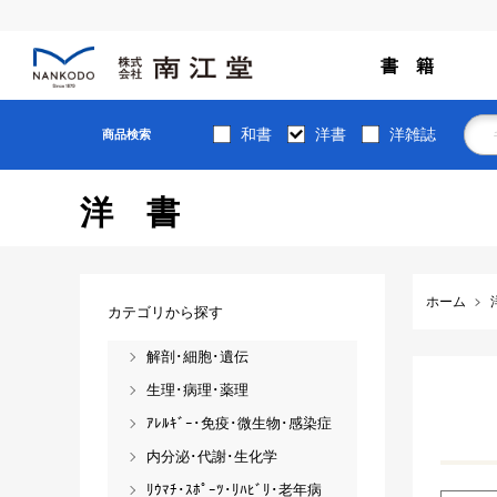
書 籍
和書
洋書
洋雑誌
商品検索
洋書
ホーム
カテゴリから探す
解剖･細胞･遺伝
生理･病理･薬理
ｱﾚﾙｷﾞｰ･免疫･微生物･感染症
内分泌･代謝･生化学
ﾘｳﾏﾁ･ｽﾎﾟｰﾂ･ﾘﾊﾋﾞﾘ･老年病