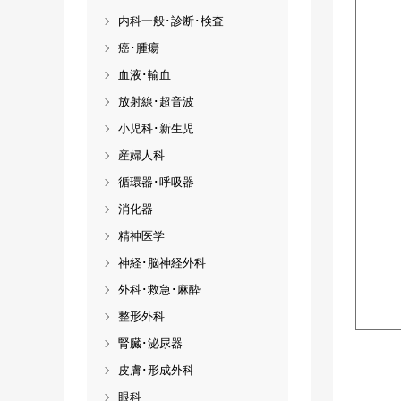
内科一般･診断･検査
癌･腫瘍
血液･輸血
放射線･超音波
小児科･新生児
産婦人科
循環器･呼吸器
消化器
精神医学
神経･脳神経外科
外科･救急･麻酔
整形外科
腎臓･泌尿器
皮膚･形成外科
眼科