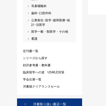
耳鼻咽喉科
歯科･口腔外科
公衆衛生･疫学･緩和医療･統
計･法医学
医学一般・獣医学・その他
看護
近刊書一覧
シリーズから探す
好評参考書・教科書
臨床留学への道 USMLE対策
学会出展一覧
洋書籍クリアランスセール
洋書取り扱い書店一覧