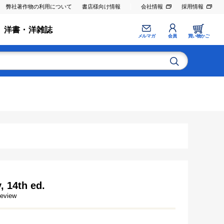
弊社著作物の利用について
書店様向け情報
会社情報
採用情報
洋書・洋雑誌
メルマガ
会員
買い物かご
, 14th ed.
Review