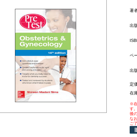
著
出
ISB
ペ
出
定
在
※
す
後
な
ご