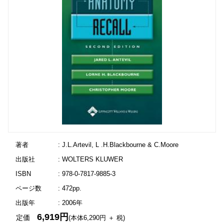
著者
: J.L.Artevil, L .H.Blackbourne & C.Moore
出版社
: WOLTERS KLUWER
ISBN
: 978-0-7817-9885-3
ページ数
: 472pp.
出版年
: 2006年
6,919円
定価
(本体6,290円 ＋ 税)