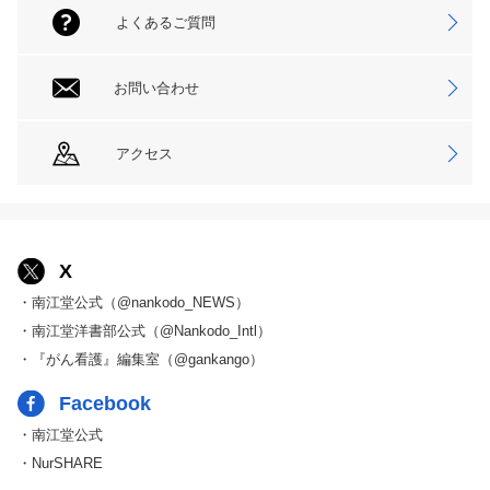
よくあるご質問
お問い合わせ
アクセス
X
・南江堂公式（@nankodo_NEWS）
・南江堂洋書部公式（@Nankodo_Intl）
・『がん看護』編集室（@gankango）
Facebook
・南江堂公式
・NurSHARE