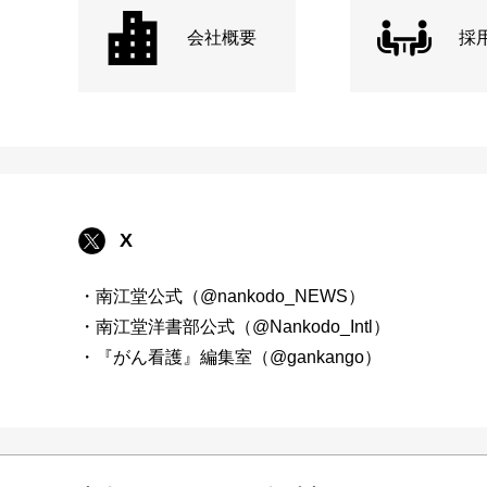
会社概要
採
X
・南江堂公式（@nankodo_NEWS）
・南江堂洋書部公式（@Nankodo_Intl）
・『がん看護』編集室（@gankango）