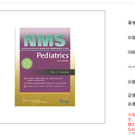
著
出
ISB
ペ
出
定
在
※
す
後
な
ご