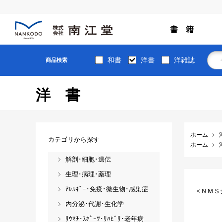
書 籍
和書
洋書
洋雑誌
商品検索
洋書
ホーム
カテゴリから探す
ホーム
解剖･細胞･遺伝
生理･病理･薬理
ｱﾚﾙｷﾞｰ･免疫･微生物･感染症
<ＮＭＳ
内分泌･代謝･生化学
ﾘｳﾏﾁ･ｽﾎﾟｰﾂ･ﾘﾊﾋﾞﾘ･老年病