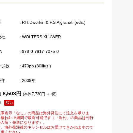
者
: P.H.Dworkin & P.S.Algranati (eds.)
版社
: WOLTERS KLUWER
N
: 978-0-7817-7075-0
ージ数
: 470pp.(30illus.)
版年
: 2009年
8,503円
価
(本体7,730円 ＋ 税)
庫
在庫表示「なし」の商品は海外発注にて注文を承りま
。概ね4～6週間で取寄可能です（「近刊」の商品は刊行
の入荷・発送になります）。
お、海外発注後のキャンセルはお受けできかねますので
了承ください。