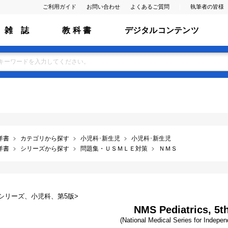
ご利用ガイド
お問い合わせ
よくあるご質問
執筆者の皆様
雑 誌
教 科 書
デジタルコンテンツ
洋書
カテゴリから探す
小児科･新生児
小児科･新生児
洋書
シリーズから探す
問題集・ＵＳＭＬＥ対策
ＮＭＳ
シリーズ、小児科、第5版>
NMS Pediatrics, 5th
(National Medical Series for Indepen