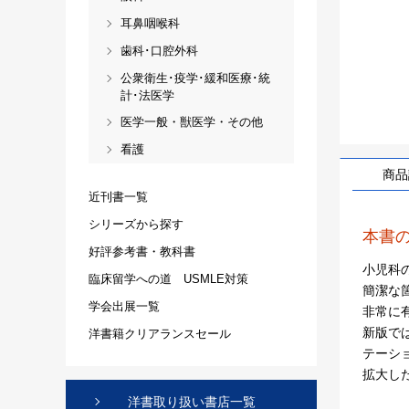
耳鼻咽喉科
歯科･口腔外科
公衆衛生･疫学･緩和医療･統
計･法医学
医学一般・獣医学・その他
看護
商品
近刊書一覧
シリーズから探す
本書
好評参考書・教科書
小児科
臨床留学への道 USMLE対策
簡潔な箇
学会出展一覧
非常に
新版では
洋書籍クリアランスセール
テーシ
拡大し
洋書取り扱い書店一覧