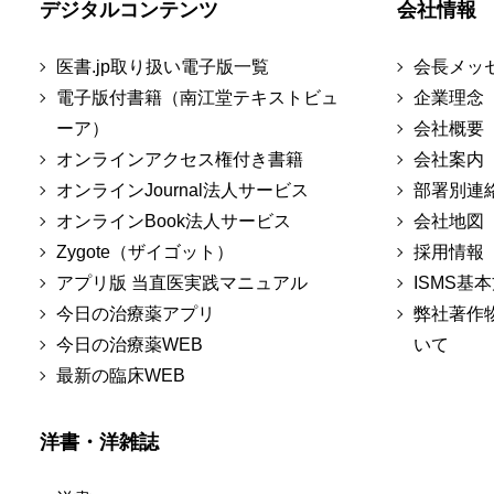
デジタルコンテンツ
会社情報
医書.jp取り扱い電子版一覧
会長メッ
電子版付書籍（南江堂テキストビュ
企業理念
ーア）
会社概要
オンラインアクセス権付き書籍
会社案内
オンラインJournal法人サービス
部署別連
オンラインBook法人サービス
会社地図
Zygote（ザイゴット）
採用情報
アプリ版 当直医実践マニュアル
ISMS基
今日の治療薬アプリ
弊社著作
今日の治療薬WEB
いて
最新の臨床WEB
洋書・洋雑誌