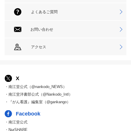
よくあるご質問
お問い合わせ
アクセス
X
・南江堂公式（@nankodo_NEWS）
・南江堂洋書部公式（@Nankodo_Intl）
・『がん看護』編集室（@gankango）
Facebook
・南江堂公式
・NurSHARE