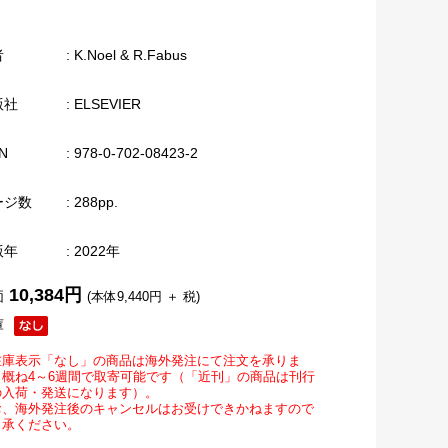
者
: K.Noel & R.Fabus
版社
: ELSEVIER
N
: 978-0-702-08423-2
ージ数
: 288pp.
版年
: 2022年
10,384円
価
(本体9,440円 ＋ 税)
庫
在庫表示「なし」の商品は海外発注にて注文を承りま
。概ね4～6週間で取寄可能です（「近刊」の商品は刊行
の入荷・発送になります）。
お、海外発注後のキャンセルはお受けできかねますので
了承ください。