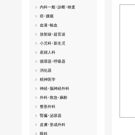
内科一般･診断･検査
癌･腫瘍
血液･輸血
放射線･超音波
小児科･新生児
産婦人科
循環器･呼吸器
消化器
精神医学
神経･脳神経外科
外科･救急･麻酔
整形外科
腎臓･泌尿器
皮膚･形成外科
眼科