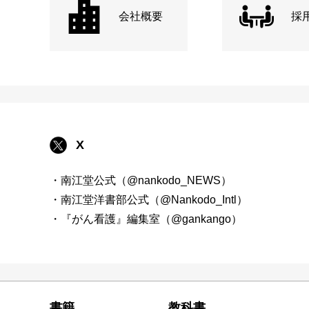
会社概要
採
X
・南江堂公式（@nankodo_NEWS）
・南江堂洋書部公式（@Nankodo_Intl）
・『がん看護』編集室（@gankango）
書籍
教科書