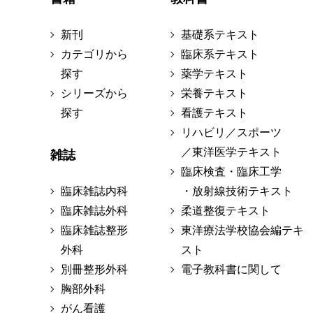
新刊
基礎系テキスト
カテゴリから
臨床系テキスト
探す
薬学テキスト
シリーズから
栄養テキスト
探す
看護テキスト
リハビリ／スポーツ
／東洋医学テキスト
雑誌
臨床検査・臨床工学
臨床雑誌内科
・放射線技術テキスト
臨床雑誌外科
柔道整復テキスト
臨床雑誌整形
東洋療法学校協会編テキ
外科
スト
別冊整形外科
電子教科書に関して
胸部外科
がん看護