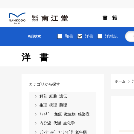
書 籍
和書
洋書
洋雑誌
商品検索
洋書
ホーム
カテゴリから探す
解剖･細胞･遺伝
生理･病理･薬理
ｱﾚﾙｷﾞｰ･免疫･微生物･感染症
内分泌･代謝･生化学
ﾘｳﾏﾁ･ｽﾎﾟｰﾂ･ﾘﾊﾋﾞﾘ･老年病