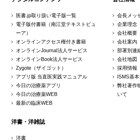
医書.jp取り扱い電子版一覧
会長メッ
電子版付書籍（南江堂テキストビュ
企業理念
ーア）
会社概要
オンラインアクセス権付き書籍
会社案内
オンラインJournal法人サービス
部署別連
オンラインBook法人サービス
会社地図
Zygote（ザイゴット）
採用情報
アプリ版 当直医実践マニュアル
ISMS基
今日の治療薬アプリ
弊社著作
今日の治療薬WEB
いて
最新の臨床WEB
洋書・洋雑誌
洋書