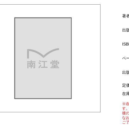
著
出
ISB
ペ
出
定
在
※
す
後
な
ご