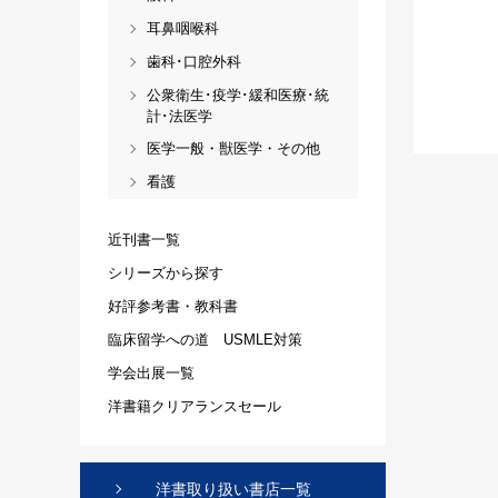
耳鼻咽喉科
歯科･口腔外科
公衆衛生･疫学･緩和医療･統
計･法医学
医学一般・獣医学・その他
看護
近刊書一覧
シリーズから探す
好評参考書・教科書
臨床留学への道 USMLE対策
学会出展一覧
洋書籍クリアランスセール
洋書取り扱い書店一覧