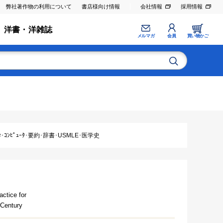
弊社著作物の利用について
書店様向け情報
会社情報
採用情報
洋書・洋雑誌
メルマガ
会員
買い物かご
ｺﾝﾋﾟｭｰﾀ･要約･辞書･USMLE･医学史
actice for
 Century