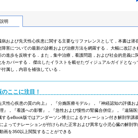
説明
臓病および先天性心疾患に関する主要なリファレンスとして，本書は潜
達障害についての最新の診断および治療方法を網羅する． 大幅に改訂さ
新の進歩を反映する．また，集中治療，看護問題，および社会的意義に
化をカバーする． 傑出したイラストを載せたヴィジュアルガイドとなっ
が付属し，内容を補強している．
版のここに注目！
先天性心疾患の質の向上』，『分娩医療モデル』，『神経認知の評価お
理』，『看護への影響』，『急性および慢性の腎臓合併症』，『遠隔医
属するeBook版ではアンダーソン博士によるナレーション付き解剖学
によってナレーションが付けられた正常および異常な小児心臓の解剖学
動画を350以上閲覧することができる