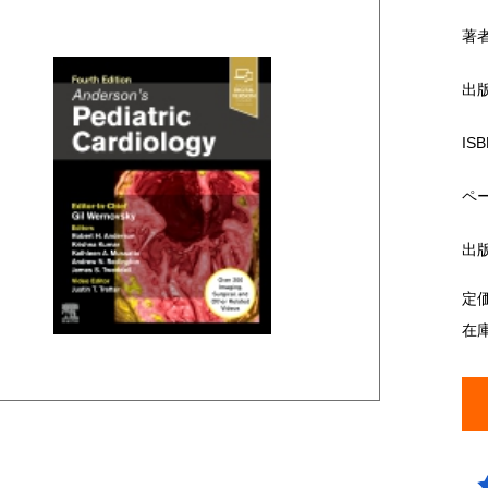
著
出
ISB
ペ
出
定
在