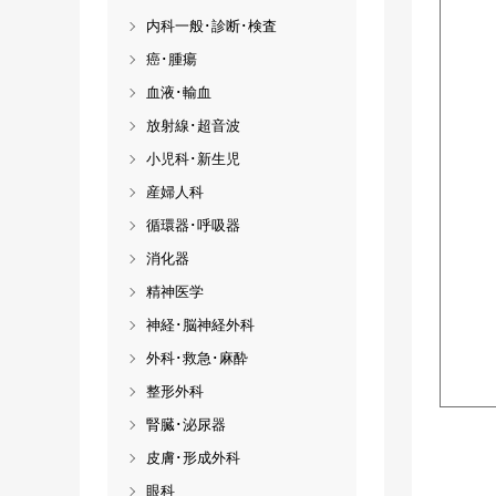
内科一般･診断･検査
癌･腫瘍
血液･輸血
放射線･超音波
小児科･新生児
産婦人科
循環器･呼吸器
消化器
精神医学
神経･脳神経外科
外科･救急･麻酔
整形外科
腎臓･泌尿器
皮膚･形成外科
眼科