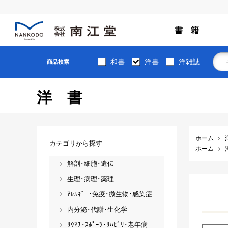
書 籍
和書
洋書
洋雑誌
商品検索
洋書
ホーム
カテゴリから探す
ホーム
解剖･細胞･遺伝
生理･病理･薬理
ｱﾚﾙｷﾞｰ･免疫･微生物･感染症
内分泌･代謝･生化学
ﾘｳﾏﾁ･ｽﾎﾟｰﾂ･ﾘﾊﾋﾞﾘ･老年病