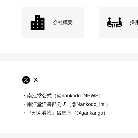
会社概要
採
X
・南江堂公式（@nankodo_NEWS）
・南江堂洋書部公式（@Nankodo_Intl）
・『がん看護』編集室（@gankango）