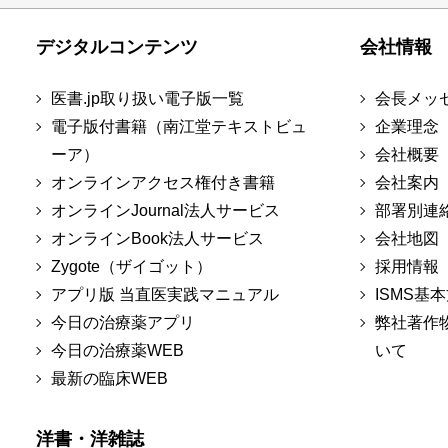
デジタルコンテンツ
会社情報
医書.jp取り扱い電子版一覧
会長メッ
電子版付書籍（南江堂テキストビュ
企業理念
ーア）
会社概要
オンラインアクセス権付き書籍
会社案内
オンラインJournal法人サービス
部署別連
オンラインBook法人サービス
会社地図
Zygote（ザイゴット）
採用情報
アプリ版 当直医実践マニュアル
ISMS基
今日の治療薬アプリ
弊社著作
今日の治療薬WEB
いて
最新の臨床WEB
洋書・洋雑誌