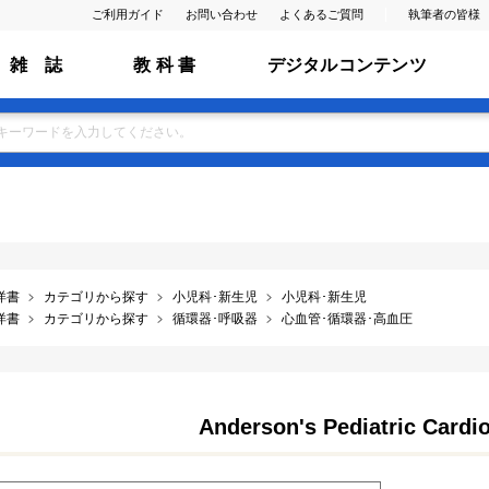
ご利用ガイド
お問い合わせ
よくあるご質問
執筆者の皆様
雑 誌
教 科 書
デジタルコンテンツ
洋書
カテゴリから探す
小児科･新生児
小児科･新生児
洋書
カテゴリから探す
循環器･呼吸器
心血管･循環器･高血圧
Anderson's Pediatric Cardio