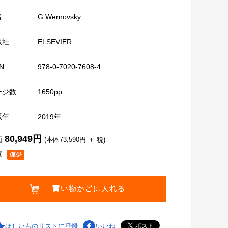
者
: G.Wernovsky
版社
: ELSEVIER
N
: 978-0-7020-7608-4
ージ数
: 1650pp.
版年
: 2019年
80,949円
価
(本体73,590円 ＋ 税)
庫
ほしいものリストに登録
いいね