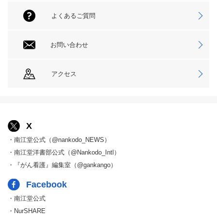
よくあるご質問
お問い合わせ
アクセス
X
・南江堂公式（@nankodo_NEWS）
・南江堂洋書部公式（@Nankodo_Intl）
・『がん看護』編集室（@gankango）
Facebook
・南江堂公式
・NurSHARE