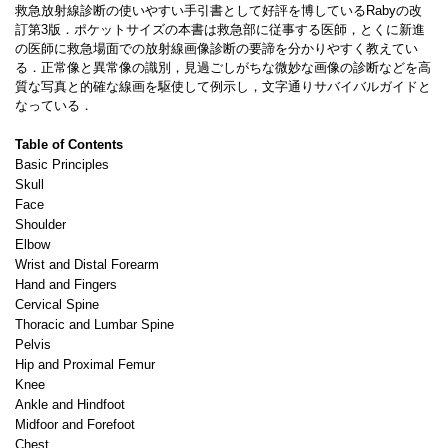
救急放射線診断の使いやすい手引書として好評を博しているRabyの改
訂第3版．ポケットサイズの本書は救急部に従事する医師，とくに新進
の医師に救急場面での放射線画像診断の要諦を分かりやすく教えてい
る．正常像と異常像の識別，見過ごしがちな微妙な画像の診断などを高
質な写真と的確な線画を駆使して例示し，文字通りサバイバルガイドと
なっている．
Table of Contents
Basic Principles
Skull
Face
Shoulder
Elbow
Wrist and Distal Forearm
Hand and Fingers
Cervical Spine
Thoracic and Lumbar Spine
Pelvis
Hip and Proximal Femur
Knee
Ankle and Hindfoot
Midfoor and Forefoot
Chest