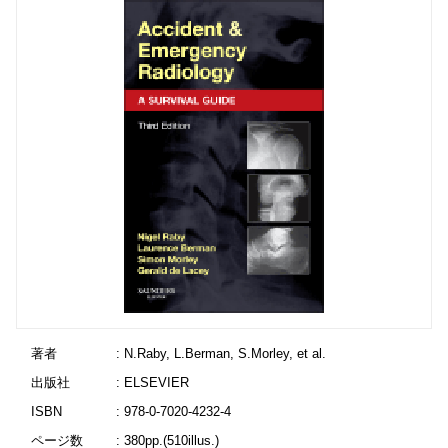
著者
: N.Raby, L.Berman, S.Morley, et al.
出版社
: ELSEVIER
ISBN
: 978-0-7020-4232-4
ページ数
: 380pp.(510illus.)