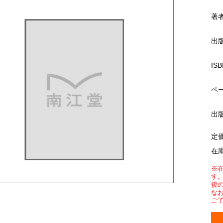
著
出
ISB
ペ
出
定
在
※
す
後
な
ご