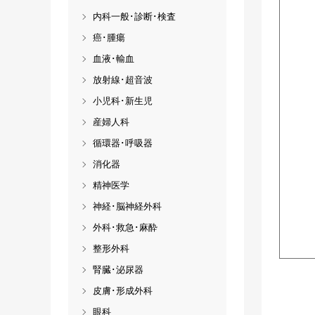
内科一般･診断･検査
癌･腫瘍
血液･輸血
放射線･超音波
小児科･新生児
産婦人科
循環器･呼吸器
消化器
精神医学
神経･脳神経外科
外科･救急･麻酔
整形外科
腎臓･泌尿器
皮膚･形成外科
眼科