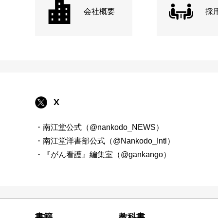
会社概要
採
X
・南江堂公式（@nankodo_NEWS）
・南江堂洋書部公式（@Nankodo_Intl）
・『がん看護』編集室（@gankango）
書籍
教科書