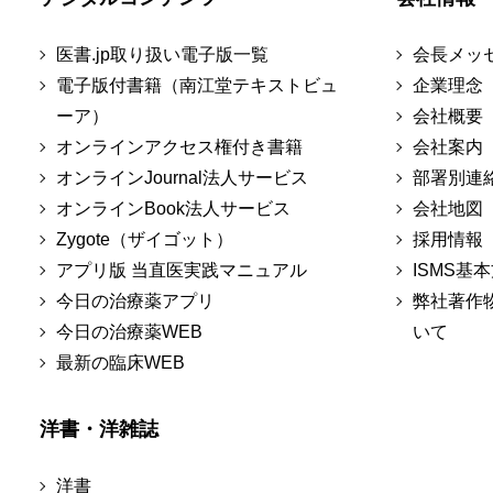
医書.jp取り扱い電子版一覧
会長メッ
電子版付書籍（南江堂テキストビュ
企業理念
ーア）
会社概要
オンラインアクセス権付き書籍
会社案内
オンラインJournal法人サービス
部署別連
オンラインBook法人サービス
会社地図
Zygote（ザイゴット）
採用情報
アプリ版 当直医実践マニュアル
ISMS基
今日の治療薬アプリ
弊社著作
今日の治療薬WEB
いて
最新の臨床WEB
洋書・洋雑誌
洋書