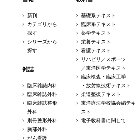
新刊
基礎系テキスト
カテゴリから
臨床系テキスト
探す
薬学テキスト
シリーズから
栄養テキスト
探す
看護テキスト
リハビリ／スポーツ
／東洋医学テキスト
雑誌
臨床検査・臨床工学
臨床雑誌内科
・放射線技術テキスト
臨床雑誌外科
柔道整復テキスト
臨床雑誌整形
東洋療法学校協会編テキ
外科
スト
別冊整形外科
電子教科書に関して
胸部外科
がん看護