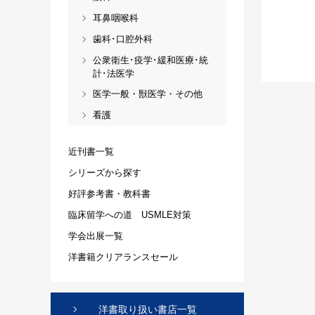
耳鼻咽喉科
歯科･口腔外科
公衆衛生･疫学･緩和医療･統
計･法医学
医学一般・獣医学・その他
看護
近刊書一覧
シリーズから探す
好評参考書・教科書
臨床留学への道 USMLE対策
学会出展一覧
洋書籍クリアランスセール
洋書取り扱い書店一覧