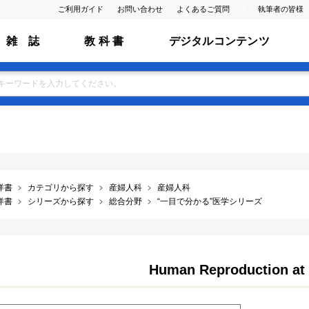
ご利用ガイド
お問い合わせ
よくあるご質問
執筆者の皆様
雑 誌
教 科 書
デジタルコンテンツ
洋書
カテゴリから探す
産婦人科
産婦人科
洋書
シリーズから探す
総合分野
“一目で分かる”医学シリーズ
Human Reproduction at 