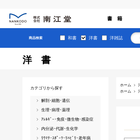
書 籍
和書
洋書
洋雑誌
商品検索
洋書
ホーム
カテゴリから探す
ホーム
解剖･細胞･遺伝
生理･病理･薬理
ｱﾚﾙｷﾞｰ･免疫･微生物･感染症
内分泌･代謝･生化学
ﾘｳﾏﾁ･ｽﾎﾟｰﾂ･ﾘﾊﾋﾞﾘ･老年病