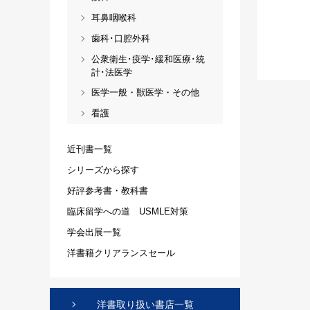
耳鼻咽喉科
歯科･口腔外科
公衆衛生･疫学･緩和医療･統
計･法医学
医学一般・獣医学・その他
看護
近刊書一覧
シリーズから探す
好評参考書・教科書
臨床留学への道 USMLE対策
学会出展一覧
洋書籍クリアランスセール
洋書取り扱い書店一覧