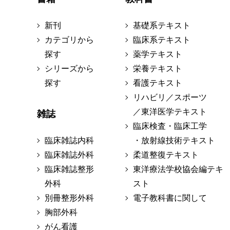
新刊
基礎系テキスト
カテゴリから
臨床系テキスト
探す
薬学テキスト
シリーズから
栄養テキスト
探す
看護テキスト
リハビリ／スポーツ
／東洋医学テキスト
雑誌
臨床検査・臨床工学
臨床雑誌内科
・放射線技術テキスト
臨床雑誌外科
柔道整復テキスト
臨床雑誌整形
東洋療法学校協会編テキ
外科
スト
別冊整形外科
電子教科書に関して
胸部外科
がん看護