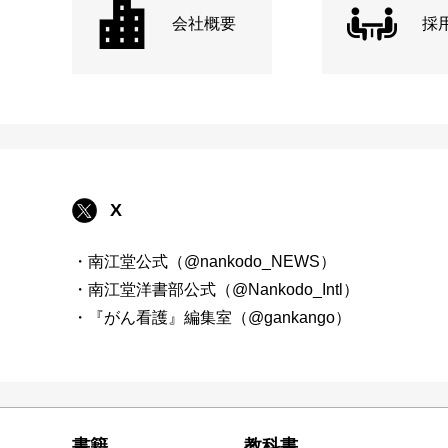
会社概要
採
X
・南江堂公式（@nankodo_NEWS）
・南江堂洋書部公式（@Nankodo_Intl）
・『がん看護』編集室（@gankango）
書籍
教科書