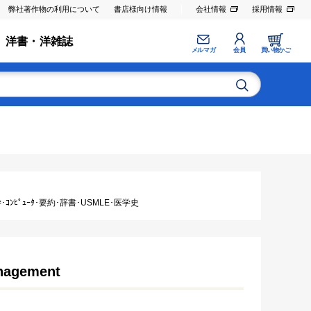
弊社著作物の利用について
書店様向け情報
会社情報
採用情報
洋書・洋雑誌
メルマガ
会員
買い物かご
ｺﾝﾋﾟｭｰﾀ･要約･辞書･USMLE･医学史
anagement