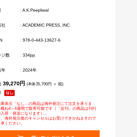
者
: A.K.Peepliwal
版社
: ACADEMIC PRESS, INC.
N
: 978-0-443-13627-6
ージ数
: 334pp.
版年
: 2024年
39,270円
価
(本体35,700円 ＋ 税)
庫
在庫表示「なし」の商品は海外発注にて注文を承りま
。概ね4～6週間で取寄可能です（「近刊」の商品は刊行
の入荷・発送になります）。
お、海外発注後のキャンセルはお受けできかねますので
了承ください。