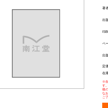
著
出
ISB
ペ
出
定
在
※
す
後
な
ご