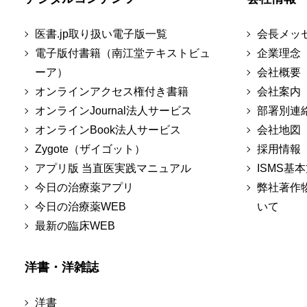
医書.jp取り扱い電子版一覧
会長メッ
電子版付書籍（南江堂テキストビュ
企業理念
ーア）
会社概要
オンラインアクセス権付き書籍
会社案内
オンラインJournal法人サービス
部署別連
オンラインBook法人サービス
会社地図
Zygote（ザイゴット）
採用情報
アプリ版 当直医実践マニュアル
ISMS基
今日の治療薬アプリ
弊社著作
今日の治療薬WEB
いて
最新の臨床WEB
洋書・洋雑誌
洋書