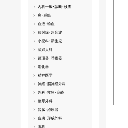
内科一般･診断･検査
癌･腫瘍
血液･輸血
放射線･超音波
小児科･新生児
産婦人科
循環器･呼吸器
消化器
精神医学
神経･脳神経外科
外科･救急･麻酔
整形外科
腎臓･泌尿器
皮膚･形成外科
眼科