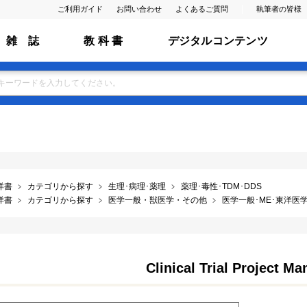
ご利用ガイド
お問い合わせ
よくあるご質問
執筆者の皆様
雑 誌
教 科 書
デジタルコンテンツ
洋書
カテゴリから探す
生理･病理･薬理
薬理･毒性･TDM･DDS
洋書
カテゴリから探す
医学一般・獣医学・その他
医学一般･ME･東洋医学･
Clinical Trial Project M