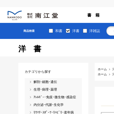
書 籍
和書
洋書
洋雑誌
商品検索
洋書
ホーム
カテゴリから探す
ホーム
解剖･細胞･遺伝
生理･病理･薬理
ｱﾚﾙｷﾞｰ･免疫･微生物･感染症
内分泌･代謝･生化学
ﾘｳﾏﾁ･ｽﾎﾟｰﾂ･ﾘﾊﾋﾞﾘ･老年病