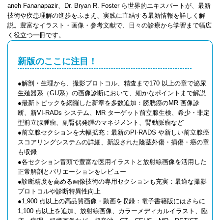
aneh Fananapazir、Dr. Bryan R. Foster ら世界的エキスパートが、最新
技術や疾患理解の進歩をふまえ、実践に直結する最新情報を詳しく解
説。豊富なイラスト・画像・参考文献で、日々の診療から学習まで幅広
く役立つ一冊です。
新版のここに注目！
●解剖・生理から、撮影プロトコル、精査まで170 以上の章で泌尿
生殖器系（GU系）の画像診断において、細かなポイントまで解説
●最新トピックを網羅した新章を多数追加：膀胱癌のMR 画像診
断、新VI-RADs システム、MR ターゲット前立腺生検、希少・非定
型前立腺腫瘤、副腎偶発腫のマネジメント、腎動脈瘤など
●前立腺セクションを大幅拡充：最新のPI-RADS や新しい前立腺癌
スコアリングシステムの詳細、新設された陰茎外傷・損傷・癌の章
も収録
●各セクション冒頭で豊富な医用イラストと放射線画像を活用した
正常解剖とバリエーションをレビュー
●診断精度を高める画像技術の専用セクションも充実：最適な撮影
プロトコルや診断特異性向上
●1,900 点以上の高品質画像・動画を収録：電子書籍版にはさらに
1,100 点以上を追加、放射線画像、カラーメディカルイラスト、臨