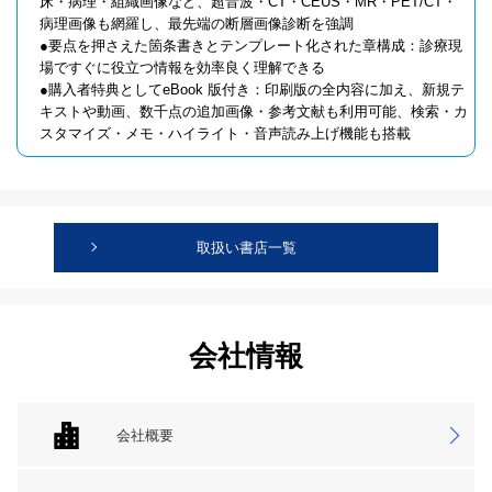
床・病理・組織画像など、超音波・CT・CEUS・MR・PET/CT・
病理画像も網羅し、最先端の断層画像診断を強調
●要点を押さえた箇条書きとテンプレート化された章構成：診療現
場ですぐに役立つ情報を効率良く理解できる
●購入者特典としてeBook 版付き：印刷版の全内容に加え、新規テ
キストや動画、数千点の追加画像・参考文献も利用可能、検索・カ
スタマイズ・メモ・ハイライト・音声読み上げ機能も搭載
取扱い書店一覧
会社情報
会社概要