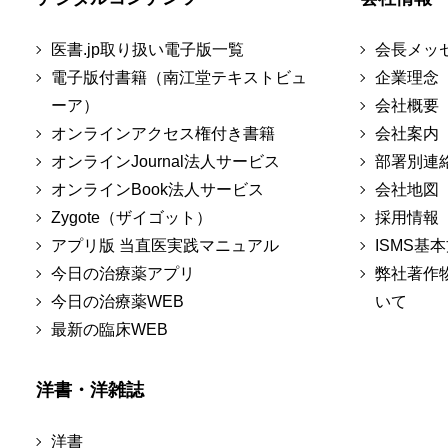
医書.jp取り扱い電子版一覧
会長メッ
電子版付書籍（南江堂テキストビュ
企業理念
ーア）
会社概要
オンラインアクセス権付き書籍
会社案内
オンラインJournal法人サービス
部署別連
オンラインBook法人サービス
会社地図
Zygote（ザイゴット）
採用情報
アプリ版 当直医実践マニュアル
ISMS基
今日の治療薬アプリ
弊社著作
今日の治療薬WEB
いて
最新の臨床WEB
洋書・洋雑誌
洋書