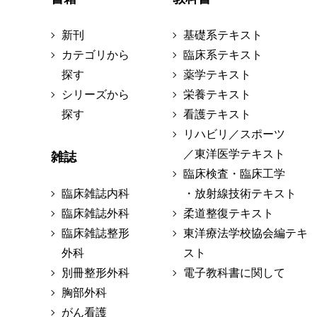
新刊
基礎系テキスト
カテゴリから
臨床系テキスト
探す
薬学テキスト
シリーズから
栄養テキスト
探す
看護テキスト
リハビリ／スポーツ
／東洋医学テキスト
雑誌
臨床検査・臨床工学
臨床雑誌内科
・放射線技術テキスト
臨床雑誌外科
柔道整復テキスト
臨床雑誌整形
東洋療法学校協会編テキ
外科
スト
別冊整形外科
電子教科書に関して
胸部外科
がん看護