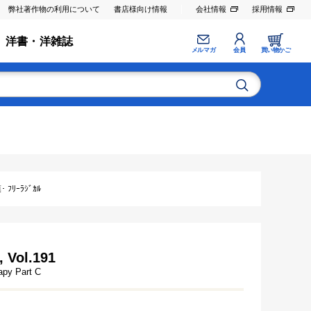
弊社著作物の利用について
書店様向け情報
会社情報
採用情報
洋書・洋雑誌
メルマガ
会員
買い物かご
ﾘｰﾗｼﾞｶﾙ
, Vol.191
py Part C