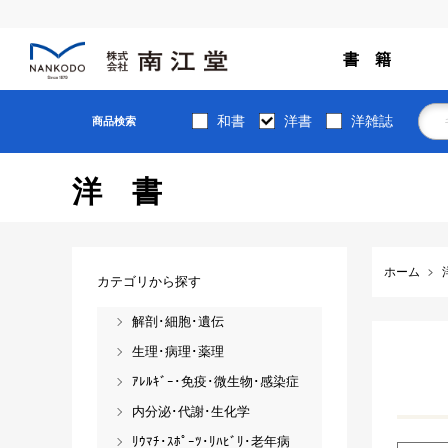
書 籍
和書
洋書
洋雑誌
商品検索
洋書
ホーム
カテゴリから探す
解剖･細胞･遺伝
生理･病理･薬理
ｱﾚﾙｷﾞｰ･免疫･微生物･感染症
内分泌･代謝･生化学
ﾘｳﾏﾁ･ｽﾎﾟｰﾂ･ﾘﾊﾋﾞﾘ･老年病