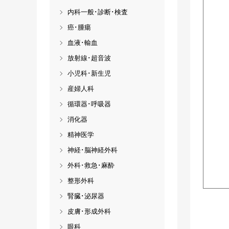
内科一般･診断･検査
癌･腫瘍
血液･輸血
放射線･超音波
小児科･新生児
産婦人科
循環器･呼吸器
消化器
精神医学
神経･脳神経外科
外科･救急･麻酔
整形外科
腎臓･泌尿器
皮膚･形成外科
眼科