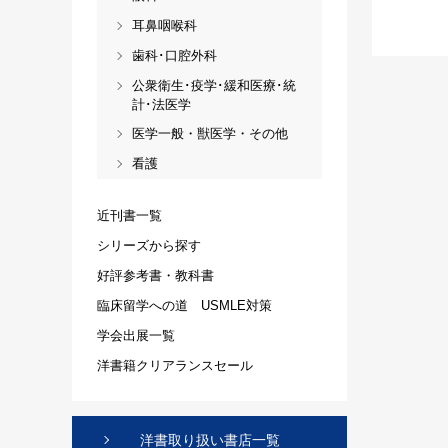
耳鼻咽喉科
歯科･口腔外科
公衆衛生･疫学･緩和医療･統
計･法医学
医学一般・獣医学・その他
看護
近刊書一覧
シリーズから探す
好評参考書・教科書
臨床留学への道 USMLE対策
学会出展一覧
洋書籍クリアランスセール
洋書取り扱い書店一覧