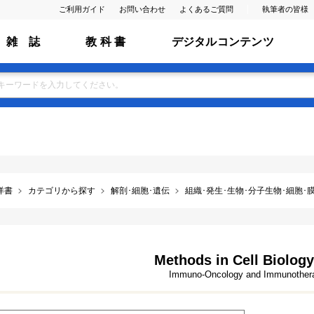
ご利用ガイド
お問い合わせ
よくあるご質問
執筆者の皆様
雑 誌
教 科 書
デジタルコンテンツ
洋書
カテゴリから探す
解剖･細胞･遺伝
組織･発生･生物･分子生物･細胞･膜･ ﾌ
Methods in Cell Biology
Immuno-Oncology and Immunothera