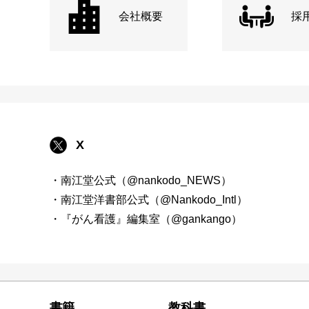
会社概要
採
X
・南江堂公式（@nankodo_NEWS）
・南江堂洋書部公式（@Nankodo_Intl）
・『がん看護』編集室（@gankango）
書籍
教科書