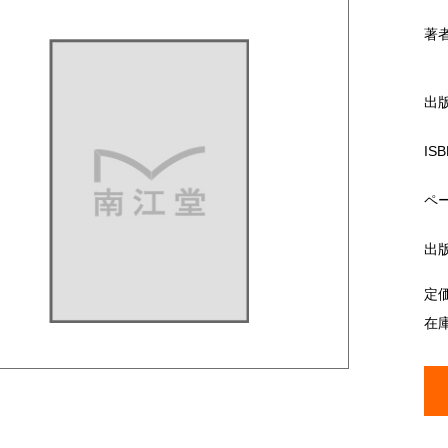
著
出
ISB
ペ
出
定
在