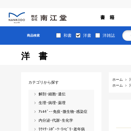
書 籍
和書
洋書
洋雑誌
商品検索
洋書
ホーム
カテゴリから探す
ホーム
解剖･細胞･遺伝
生理･病理･薬理
ｱﾚﾙｷﾞｰ･免疫･微生物･感染症
内分泌･代謝･生化学
ﾘｳﾏﾁ･ｽﾎﾟｰﾂ･ﾘﾊﾋﾞﾘ･老年病