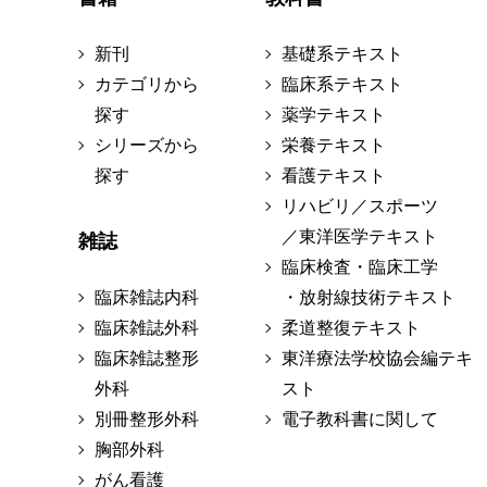
新刊
基礎系テキスト
カテゴリから
臨床系テキスト
探す
薬学テキスト
シリーズから
栄養テキスト
探す
看護テキスト
リハビリ／スポーツ
／東洋医学テキスト
雑誌
臨床検査・臨床工学
臨床雑誌内科
・放射線技術テキスト
臨床雑誌外科
柔道整復テキスト
臨床雑誌整形
東洋療法学校協会編テキ
外科
スト
別冊整形外科
電子教科書に関して
胸部外科
がん看護