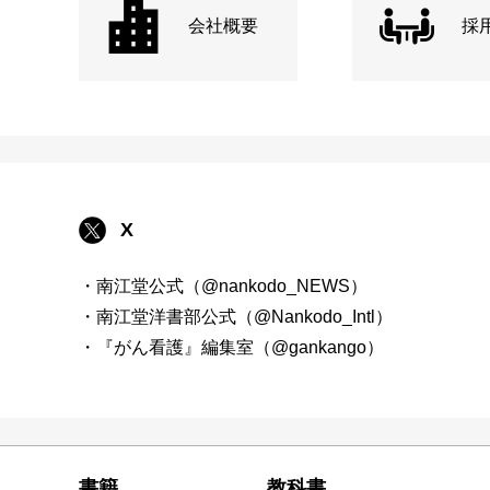
会社概要
採
X
・南江堂公式（@nankodo_NEWS）
・南江堂洋書部公式（@Nankodo_Intl）
・『がん看護』編集室（@gankango）
書籍
教科書