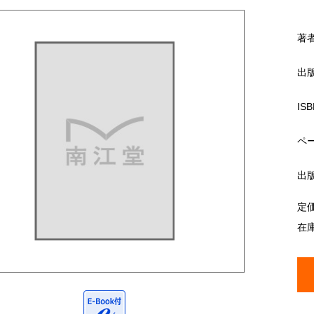
著
出
ISB
ペ
出
定
在