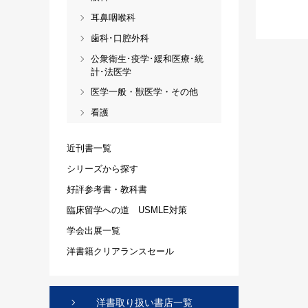
耳鼻咽喉科
歯科･口腔外科
公衆衛生･疫学･緩和医療･統
計･法医学
医学一般・獣医学・その他
看護
近刊書一覧
シリーズから探す
好評参考書・教科書
臨床留学への道 USMLE対策
学会出展一覧
洋書籍クリアランスセール
洋書取り扱い書店一覧