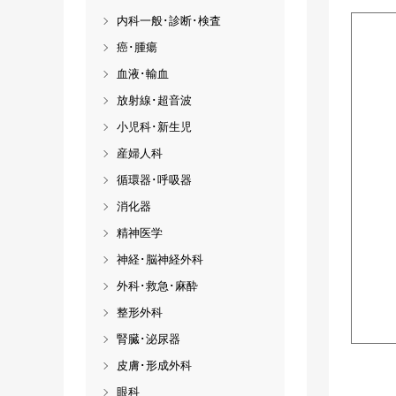
内科一般･診断･検査
癌･腫瘍
血液･輸血
放射線･超音波
小児科･新生児
産婦人科
循環器･呼吸器
消化器
精神医学
神経･脳神経外科
外科･救急･麻酔
整形外科
腎臓･泌尿器
皮膚･形成外科
眼科