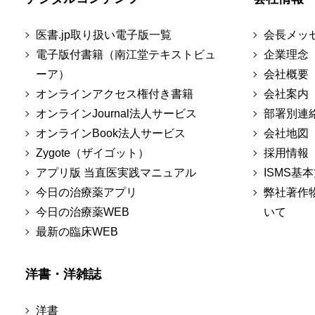
医書.jp取り扱い電子版一覧
会長メッ
電子版付書籍（南江堂テキストビュ
企業理念
ーア）
会社概要
オンラインアクセス権付き書籍
会社案内
オンラインJournal法人サービス
部署別連
オンラインBook法人サービス
会社地図
Zygote（ザイゴット）
採用情報
アプリ版 当直医実践マニュアル
ISMS基
今日の治療薬アプリ
弊社著作
今日の治療薬WEB
いて
最新の臨床WEB
洋書・洋雑誌
洋書