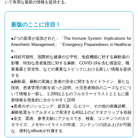
いて有用な最新の情報を提供する。
新版のここに注目！
●2つの新章が追加された：「The Immune System: Implications for
Anesthetic Management」「Emergency Preparedness in Healthcar
e」
●持続可能性、国際的な健康の公平性、免疫機能に対する麻酔薬の
影響、特別な患者集団に対する麻酔、COVID-19を含む感染症、職
業暴露と安全性、などの重要なトピックにおける新しい情報を提供
する
●麻酔薬、麻酔の実施と患者の安全に関するガイドライン、新たな
技術、患者管理の順を追った説明、小児患者独自のニーズなどにつ
いて情報を一新し、1,200以上ものフルカラーイラストとともに最
新情報を視覚的に分かりやすく説明
●患者のポジショニング、超音波、心エコー、その他の画像診断、
麻酔処置をリアルタイムで実演する40以上のビデオクリップを収録
●全文、図表、参考文献にアクセスでき、検索、コンテンツのカス
タマイズ、メモやハイライトの作成、コンテンツの読み上げが可能
な、便利なeBookが付属する