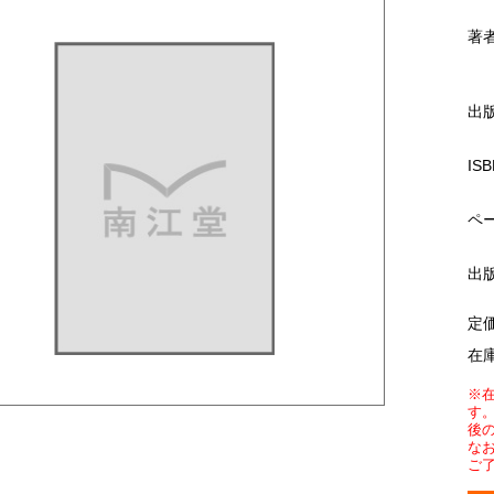
著
出
ISB
ペ
出
定
在
※
す
後
な
ご