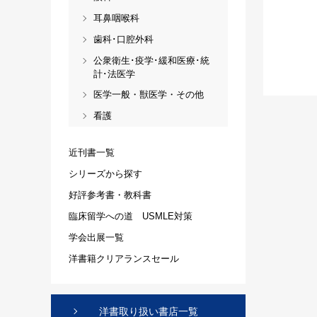
耳鼻咽喉科
歯科･口腔外科
公衆衛生･疫学･緩和医療･統
計･法医学
医学一般・獣医学・その他
看護
近刊書一覧
シリーズから探す
好評参考書・教科書
臨床留学への道 USMLE対策
学会出展一覧
洋書籍クリアランスセール
洋書取り扱い書店一覧