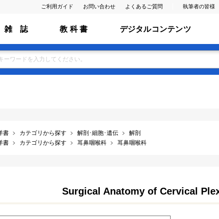
ご利用ガイド
お問い合わせ
よくあるご質問
執筆者の皆様
雑 誌
教 科 書
デジタルコンテンツ
洋書
カテゴリから探す
解剖･細胞･遺伝
解剖
洋書
カテゴリから探す
耳鼻咽喉科
耳鼻咽喉科
Surgical Anatomy of Cervical Ple