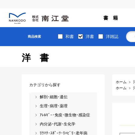
書 籍
和書
洋書
洋雑誌
商品検索
洋書
ホーム
カテゴリから探す
ホーム
解剖･細胞･遺伝
生理･病理･薬理
ｱﾚﾙｷﾞｰ･免疫･微生物･感染症
内分泌･代謝･生化学
ﾘｳﾏﾁ･ｽﾎﾟｰﾂ･ﾘﾊﾋﾞﾘ･老年病