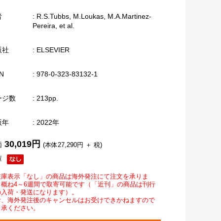
者
: R.S.Tubbs, M.Loukas, M.A.Martinez-
Pereira, et al.
版社
: ELSEVIER
N
: 978-0-323-83132-1
ージ数
: 213pp.
版年
: 2022年
30,019円
価
(本体27,290円 ＋ 税)
庫
在庫表示「なし」の商品は海外発注にて注文を承りま
。概ね4～6週間で取寄可能です（「近刊」の商品は刊行
の入荷・発送になります）。
お、海外発注後のキャンセルはお受けできかねますので
了承ください。