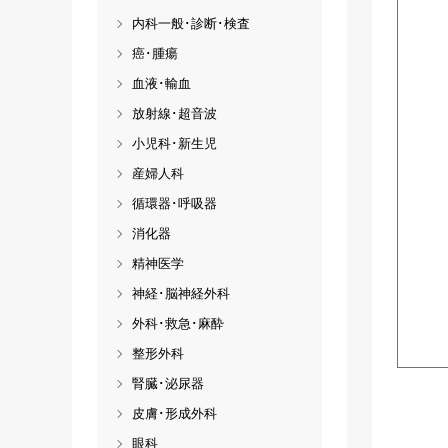
内科一般･診断･検査
癌･腫瘍
血液･輸血
放射線･超音波
小児科･新生児
産婦人科
循環器･呼吸器
消化器
精神医学
神経･脳神経外科
外科･救急･麻酔
整形外科
腎臓･泌尿器
皮膚･形成外科
眼科