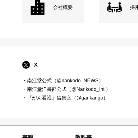
会社概要
採
X
・南江堂公式（@nankodo_NEWS）
・南江堂洋書部公式（@Nankodo_Intl）
・『がん看護』編集室（@gankango）
書籍
教科書