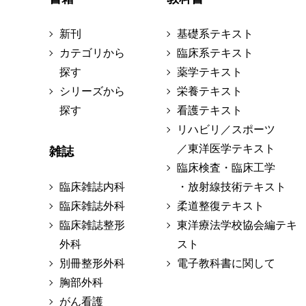
新刊
基礎系テキスト
カテゴリから
臨床系テキスト
探す
薬学テキスト
シリーズから
栄養テキスト
探す
看護テキスト
リハビリ／スポーツ
／東洋医学テキスト
雑誌
臨床検査・臨床工学
臨床雑誌内科
・放射線技術テキスト
臨床雑誌外科
柔道整復テキスト
臨床雑誌整形
東洋療法学校協会編テキ
外科
スト
別冊整形外科
電子教科書に関して
胸部外科
がん看護