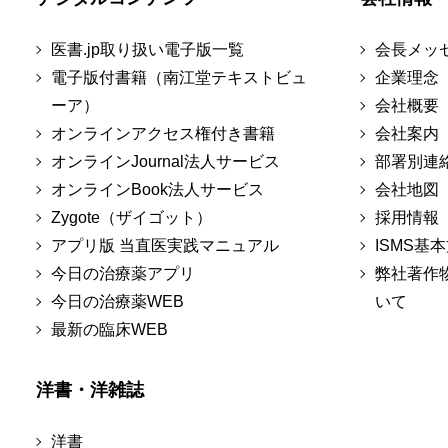
医書.jp取り扱い電子版一覧
会長メッ
電子版付書籍（南江堂テキストビュ
企業理念
ーア）
会社概要
オンラインアクセス権付き書籍
会社案内
オンラインJournal法人サービス
部署別連
オンラインBook法人サービス
会社地図
Zygote（ザイゴット）
採用情報
アプリ版 当直医実践マニュアル
ISMS基
今日の治療薬アプリ
弊社著作
今日の治療薬WEB
いて
最新の臨床WEB
洋書・洋雑誌
洋書