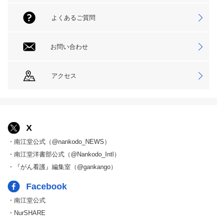
よくあるご質問
お問い合わせ
アクセス
X
・南江堂公式（@nankodo_NEWS）
・南江堂洋書部公式（@Nankodo_Intl）
・『がん看護』編集室（@gankango）
Facebook
・南江堂公式
・NurSHARE