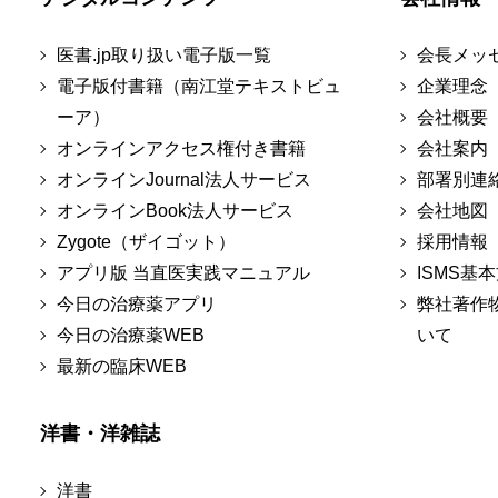
医書.jp取り扱い電子版一覧
会長メッ
電子版付書籍（南江堂テキストビュ
企業理念
ーア）
会社概要
オンラインアクセス権付き書籍
会社案内
オンラインJournal法人サービス
部署別連
オンラインBook法人サービス
会社地図
Zygote（ザイゴット）
採用情報
アプリ版 当直医実践マニュアル
ISMS基
今日の治療薬アプリ
弊社著作
今日の治療薬WEB
いて
最新の臨床WEB
洋書・洋雑誌
洋書