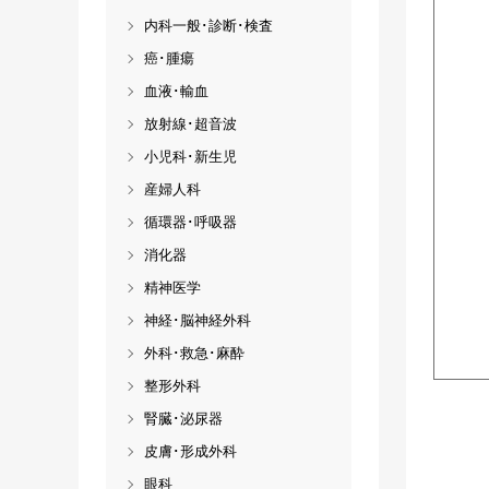
内科一般･診断･検査
癌･腫瘍
血液･輸血
放射線･超音波
小児科･新生児
産婦人科
循環器･呼吸器
消化器
精神医学
神経･脳神経外科
外科･救急･麻酔
整形外科
腎臓･泌尿器
皮膚･形成外科
眼科