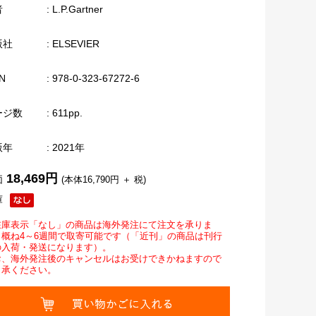
者
: L.P.Gartner
版社
: ELSEVIER
N
: 978-0-323-67272-6
ージ数
: 611pp.
版年
: 2021年
18,469円
価
(本体16,790円 ＋ 税)
庫
在庫表示「なし」の商品は海外発注にて注文を承りま
。概ね4～6週間で取寄可能です（「近刊」の商品は刊行
の入荷・発送になります）。
お、海外発注後のキャンセルはお受けできかねますので
了承ください。