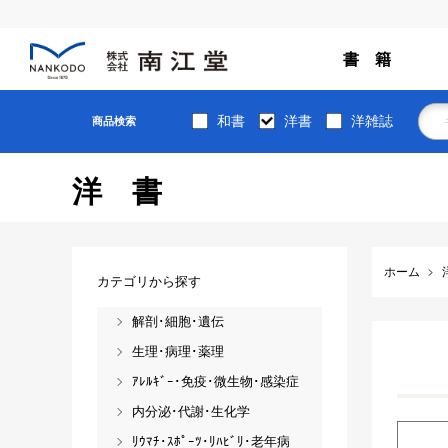
書 籍
和書
洋書
洋雑誌
商品検索
洋書
ホーム
カテゴリから探す
解剖･細胞･遺伝
生理･病理･薬理
ｱﾚﾙｷﾞｰ･免疫･微生物･感染症
内分泌･代謝･生化学
ﾘｳﾏﾁ･ｽﾎﾟｰﾂ･ﾘﾊﾋﾞﾘ･老年病