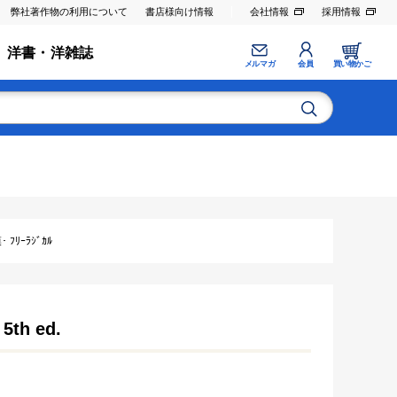
弊社著作物の利用について
書店様向け情報
会社情報
採用情報
洋書・洋雑誌
メルマガ
会員
買い物かご
ﾘｰﾗｼﾞｶﾙ
 5th ed.