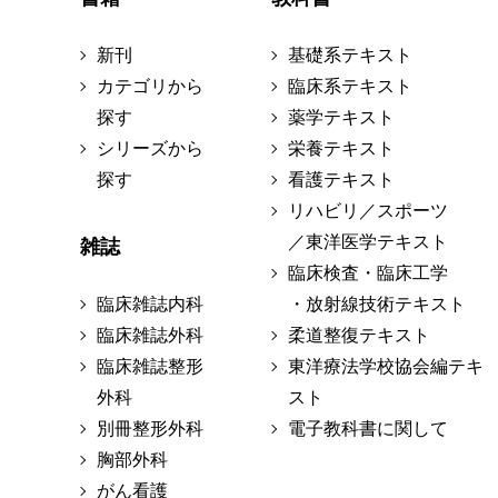
新刊
基礎系テキスト
カテゴリから
臨床系テキスト
探す
薬学テキスト
シリーズから
栄養テキスト
探す
看護テキスト
リハビリ／スポーツ
／東洋医学テキスト
雑誌
臨床検査・臨床工学
臨床雑誌内科
・放射線技術テキスト
臨床雑誌外科
柔道整復テキスト
臨床雑誌整形
東洋療法学校協会編テキ
外科
スト
別冊整形外科
電子教科書に関して
胸部外科
がん看護