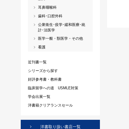
耳鼻咽喉科
歯科･口腔外科
公衆衛生･疫学･緩和医療･統
計･法医学
医学一般・獣医学・その他
看護
近刊書一覧
シリーズから探す
好評参考書・教科書
臨床留学への道 USMLE対策
学会出展一覧
洋書籍クリアランスセール
洋書取り扱い書店一覧