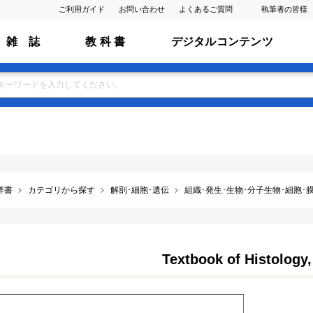
ご利用ガイド
お問い合わせ
よくあるご質問
執筆者の皆様
雑 誌
教 科 書
デジタルコンテンツ
洋書
カテゴリから探す
解剖･細胞･遺伝
組織･発生･生物･分子生物･細胞･膜･ ﾌ
Textbook of Histology,