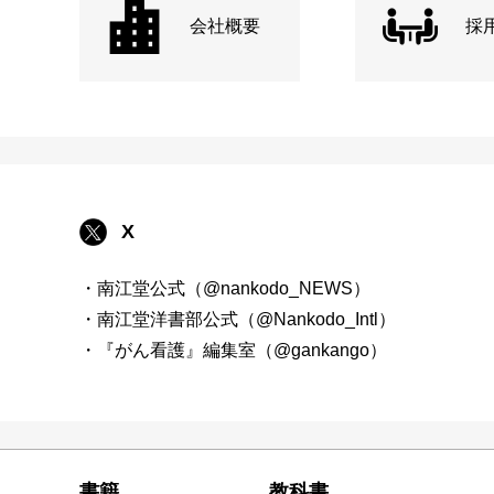
会社概要
採
X
・南江堂公式（@nankodo_NEWS）
・南江堂洋書部公式（@Nankodo_Intl）
・『がん看護』編集室（@gankango）
書籍
教科書