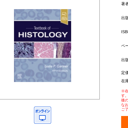
著
出
ISB
ペ
出
定
在
※
す
後
な
ご