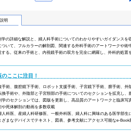
説明
剖学の詳細な解説と、婦人科手術についてのわかりやすいガイダンスを
について、フルカラーの解剖図、関連する外科手術のアートワークや術
説する。従来の手術と、内視鏡手術の双方を完全に網羅し、外科的処置
版のここに注目！
腹手術、腹腔鏡下手術、ロボット支援手術、子宮鏡下手術、膣手術、外
転換手術や、外陰部と子宮頸部の手術についてのセクションを拡充し、
剖学のセクションでは、図版を更新し、高品質のアートワークと臨床写
術や死体解剖の動画を多数収載
婦人科医、産婦人科研修医、一般外科医、婦人科に興味のある医学部生
まざまなデバイスでテキスト、図表、参考文献にアクセス可能なe-Boo