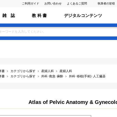
ご利用ガイド
お問い合わせ
よくあるご質問
執筆者の皆様
雑 誌
教 科 書
デジタルコンテンツ
洋書
カテゴリから探す
産婦人科
産婦人科
洋書
カテゴリから探す
外科･救急･麻酔
外科･移植(手術)･人工臓器
Atlas of Pelvic Anatomy & Gynecolo