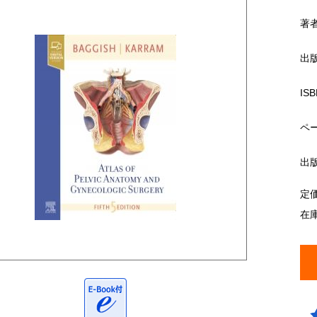
著
出
ISB
ペ
出
定
在