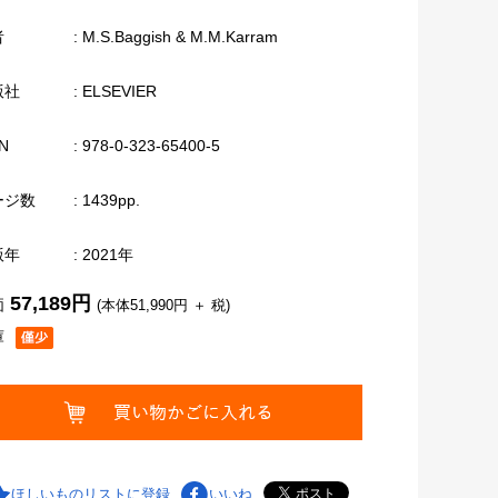
者
: M.S.Baggish & M.M.Karram
版社
: ELSEVIER
N
: 978-0-323-65400-5
ージ数
: 1439pp.
版年
: 2021年
57,189円
価
(本体51,990円 ＋ 税)
庫
ほしいものリストに登録
いいね