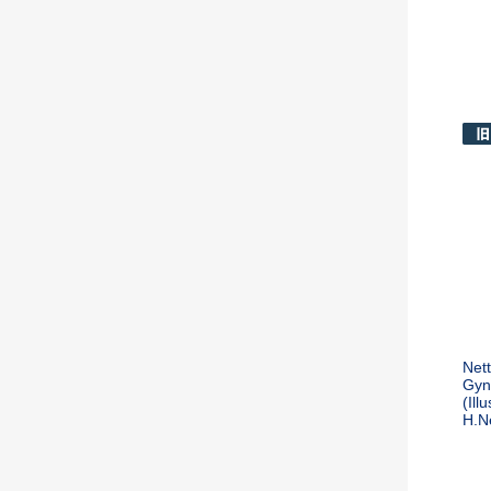
Nett
Gyn
(Ill
H.N