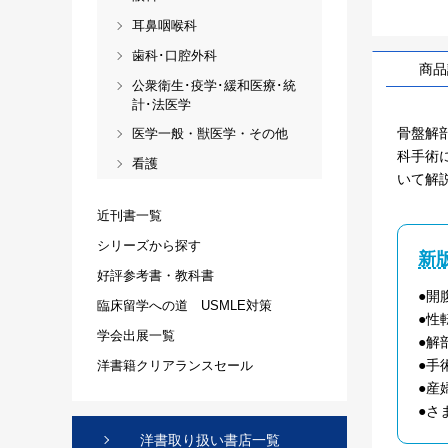
耳鼻咽喉科
歯科･口腔外科
商品
公衆衛生･疫学･緩和医療･統
計･法医学
骨盤解
医学一般・獣医学・その他
科手術
看護
いて解
近刊書一覧
シリーズから探す
新
好評参考書・教科書
●開
臨床留学への道 USMLE対策
●性
学会出展一覧
●解
●手
洋書籍クリアランスセール
●産
●さ
洋書取り扱い書店一覧