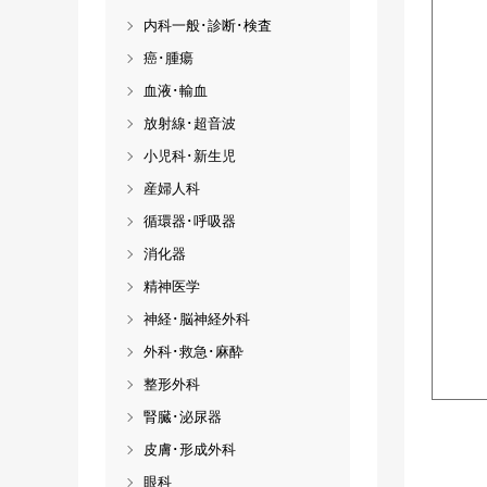
内科一般･診断･検査
癌･腫瘍
血液･輸血
放射線･超音波
小児科･新生児
産婦人科
循環器･呼吸器
消化器
精神医学
神経･脳神経外科
外科･救急･麻酔
整形外科
腎臓･泌尿器
皮膚･形成外科
眼科