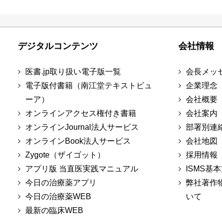
デジタルコンテンツ
会社情報
医書.jp取り扱い電子版一覧
会長メッ
電子版付書籍（南江堂テキストビュ
企業理念
ーア）
会社概要
オンラインアクセス権付き書籍
会社案内
オンラインJournal法人サービス
部署別連
オンラインBook法人サービス
会社地図
Zygote（ザイゴット）
採用情報
アプリ版 当直医実践マニュアル
ISMS基
今日の治療薬アプリ
弊社著作
今日の治療薬WEB
いて
最新の臨床WEB