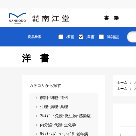
書 籍
和書
洋書
洋雑誌
商品検索
洋書
ホーム
カテゴリから探す
ホーム
解剖･細胞･遺伝
生理･病理･薬理
ｱﾚﾙｷﾞｰ･免疫･微生物･感染症
内分泌･代謝･生化学
ﾘｳﾏﾁ･ｽﾎﾟｰﾂ･ﾘﾊﾋﾞﾘ･老年病