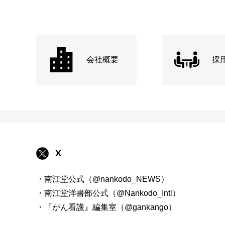
会社概要
採
X
・南江堂公式（@nankodo_NEWS）
・南江堂洋書部公式（@Nankodo_Intl）
・『がん看護』編集室（@gankango）