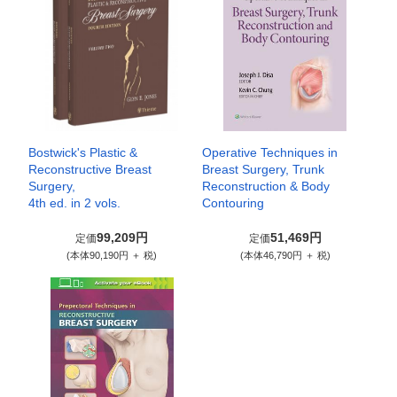
Bostwick's Plastic &
Operative Techniques in
Reconstructive Breast
Breast Surgery, Trunk
Surgery,
Reconstruction & Body
4th ed. in 2 vols.
Contouring
99,209円
51,469円
定価
定価
(本体90,190円 ＋ 税)
(本体46,790円 ＋ 税)