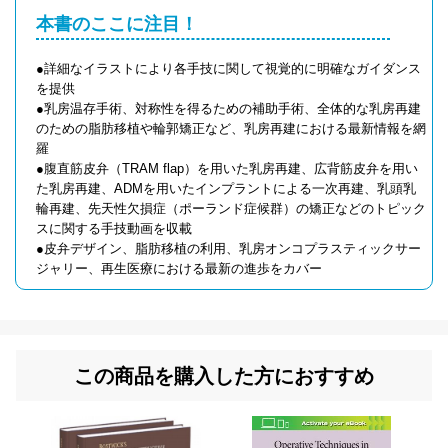
本書のここに注目！
●詳細なイラストにより各手技に関して視覚的に明確なガイダンス
を提供
●乳房温存手術、対称性を得るための補助手術、全体的な乳房再建
のための脂肪移植や輪郭矯正など、乳房再建における最新情報を網
羅
●腹直筋皮弁（TRAM flap）を用いた乳房再建、広背筋皮弁を用い
た乳房再建、ADMを用いたインプラントによる一次再建、乳頭乳
輪再建、先天性欠損症（ポーランド症候群）の矯正などのトピック
スに関する手技動画を収載
●皮弁デザイン、脂肪移植の利用、乳房オンコプラスティックサー
ジャリー、再生医療における最新の進歩をカバー
この商品を購入した方におすすめ