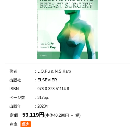
著者
: L.Q.Pu & N.S.Karp
出版社
: ELSEVIER
ISBN
: 978-0-323-51114-8
ページ数
: 317pp.
出版年
: 2020年
53,119円
定価
(本体48,290円 ＋ 税)
在庫