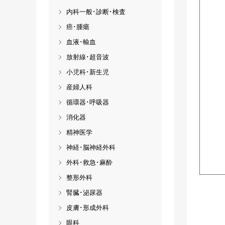
内科一般･診断･検査
癌･腫瘍
血液･輸血
放射線･超音波
小児科･新生児
産婦人科
循環器･呼吸器
消化器
精神医学
神経･脳神経外科
外科･救急･麻酔
整形外科
腎臓･泌尿器
皮膚･形成外科
眼科