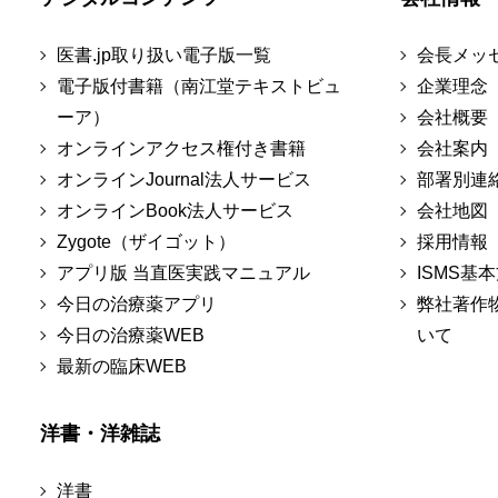
医書.jp取り扱い電子版一覧
会長メッ
電子版付書籍（南江堂テキストビュ
企業理念
ーア）
会社概要
オンラインアクセス権付き書籍
会社案内
オンラインJournal法人サービス
部署別連
オンラインBook法人サービス
会社地図
Zygote（ザイゴット）
採用情報
アプリ版 当直医実践マニュアル
ISMS基
今日の治療薬アプリ
弊社著作
今日の治療薬WEB
いて
最新の臨床WEB
洋書・洋雑誌
洋書