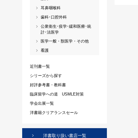
耳鼻咽喉科
歯科･口腔外科
公衆衛生･疫学･緩和医療･統
計･法医学
医学一般・獣医学・その他
看護
近刊書一覧
シリーズから探す
好評参考書・教科書
臨床留学への道 USMLE対策
学会出展一覧
洋書籍クリアランスセール
洋書取り扱い書店一覧