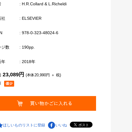
者
: H.R.Collard & L.Richeldi
版社
: ELSEVIER
N
: 978-0-323-48024-6
ージ数
: 190pp.
版年
: 2018年
23,089円
価
(本体20,990円 ＋ 税)
庫
ほしいものリストに登録
いいね