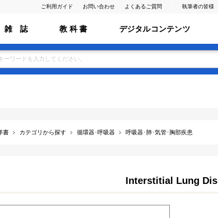
ご利用ガイド
お問い合わせ
よくあるご質問
執筆者の皆様
雑 誌
教 科 書
デジタルコンテンツ
洋書
カテゴリから探す
循環器･呼吸器
呼吸器･肺･気管･胸部疾患
Interstitial Lung Di