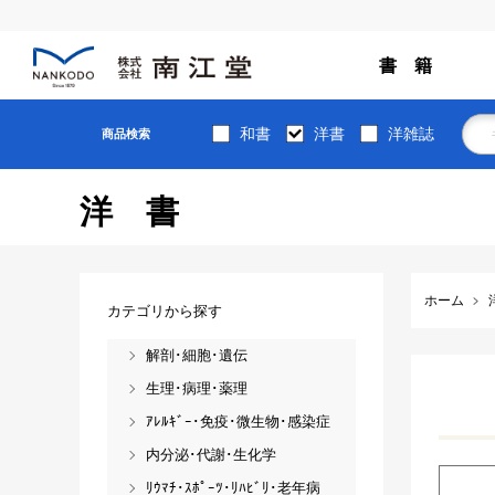
書 籍
和書
洋書
洋雑誌
商品検索
洋書
ホーム
カテゴリから探す
解剖･細胞･遺伝
生理･病理･薬理
ｱﾚﾙｷﾞｰ･免疫･微生物･感染症
内分泌･代謝･生化学
ﾘｳﾏﾁ･ｽﾎﾟｰﾂ･ﾘﾊﾋﾞﾘ･老年病