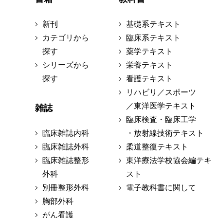
新刊
基礎系テキスト
カテゴリから
臨床系テキスト
探す
薬学テキスト
シリーズから
栄養テキスト
探す
看護テキスト
リハビリ／スポーツ
／東洋医学テキスト
雑誌
臨床検査・臨床工学
臨床雑誌内科
・放射線技術テキスト
臨床雑誌外科
柔道整復テキスト
臨床雑誌整形
東洋療法学校協会編テキ
外科
スト
別冊整形外科
電子教科書に関して
胸部外科
がん看護