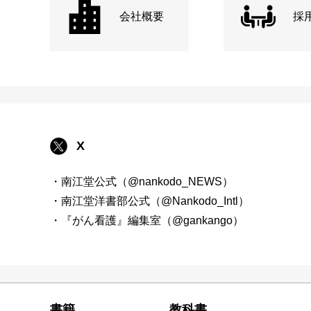
会社概要
採
X
・南江堂公式（@nankodo_NEWS）
・南江堂洋書部公式（@Nankodo_Intl）
・『がん看護』編集室（@gankango）
書籍
教科書