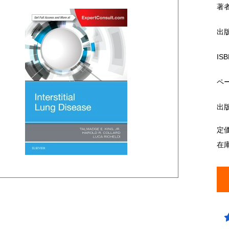
著
出
ISB
ペ
出
定
在